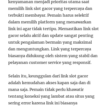
kenyamanan menjadi prioritas utama saat
memilih link slot gacor yang terpercaya dan
terbukti membayar. Pemain harus selektif
dalam memilih platform yang menawarkan
link ini agar tidak tertipu. Memastikan link slot
gacor selalu aktif dan update sangat penting
untuk pengalaman bermain yang maksimal
dan menguntungkan. Link yang terpercaya
biasanya didukung oleh sistem yang stabil dan
pelayanan customer service yang responsif.
Selain itu, keunggulan dari link slot gacor
adalah kemudahan akses kapan saja dan di
mana saja. Pemain tidak perlu khawatir
tentang koneksi yang lambat atau situs yang
sering error karena link ini biasanya