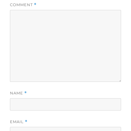
COMMENT
*
NAME
*
EMAIL
*