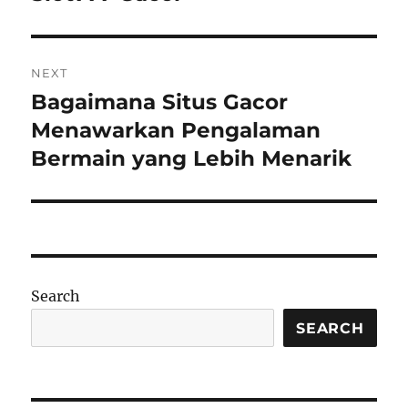
NEXT
Bagaimana Situs Gacor
Next
post:
Menawarkan Pengalaman
Bermain yang Lebih Menarik
Search
SEARCH