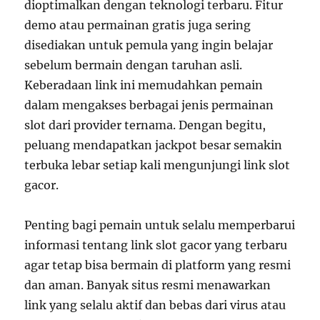
dioptimalkan dengan teknologi terbaru. Fitur
demo atau permainan gratis juga sering
disediakan untuk pemula yang ingin belajar
sebelum bermain dengan taruhan asli.
Keberadaan link ini memudahkan pemain
dalam mengakses berbagai jenis permainan
slot dari provider ternama. Dengan begitu,
peluang mendapatkan jackpot besar semakin
terbuka lebar setiap kali mengunjungi link slot
gacor.
Penting bagi pemain untuk selalu memperbarui
informasi tentang link slot gacor yang terbaru
agar tetap bisa bermain di platform yang resmi
dan aman. Banyak situs resmi menawarkan
link yang selalu aktif dan bebas dari virus atau