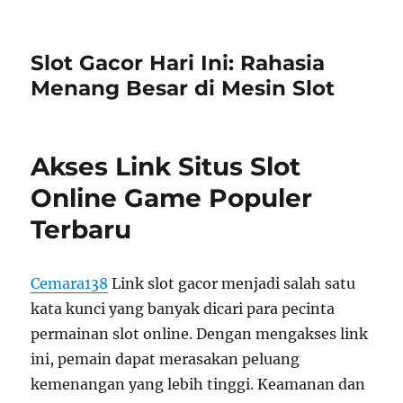
Slot Gacor Hari Ini: Rahasia
Menang Besar di Mesin Slot
Akses Link Situs Slot
Online Game Populer
Terbaru
Cemara138
Link slot gacor menjadi salah satu
kata kunci yang banyak dicari para pecinta
permainan slot online. Dengan mengakses link
ini, pemain dapat merasakan peluang
kemenangan yang lebih tinggi. Keamanan dan