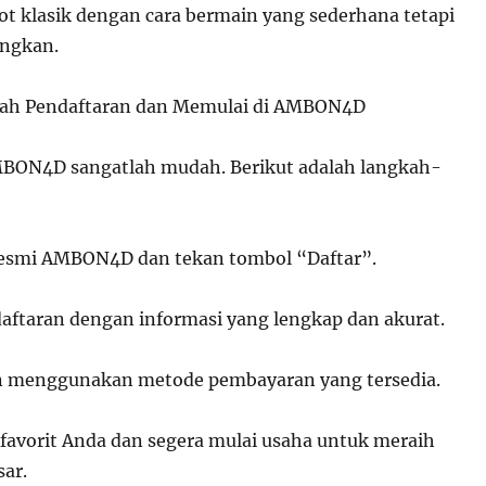
ot klasik dengan cara bermain yang sederhana tetapi
ngkan.
h Pendaftaran dan Memulai di AMBON4D
MBON4D sangatlah mudah. Berikut adalah langkah-
resmi AMBON4D dan tekan tombol “Daftar”.
ndaftaran dengan informasi yang lengkap dan akurat.
n menggunakan metode pembayaran yang tersedia.
 favorit Anda dan segera mulai usaha untuk meraih
ar.