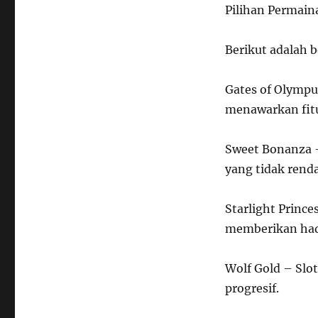
Pilihan Permain
Berikut adalah 
Gates of Olympus
menawarkan fitu
Sweet Bonanza –
yang tidak rend
Starlight Prince
memberikan had
Wolf Gold – Slot
progresif.