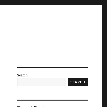
Search
SEARCH