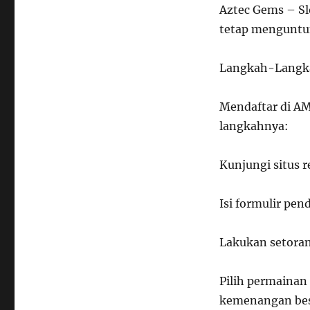
Aztec Gems – Sl
tetap menguntu
Langkah-Langka
Mendaftar di A
langkahnya:
Kunjungi situs 
Isi formulir pe
Lakukan setora
Pilih permainan
kemenangan bes