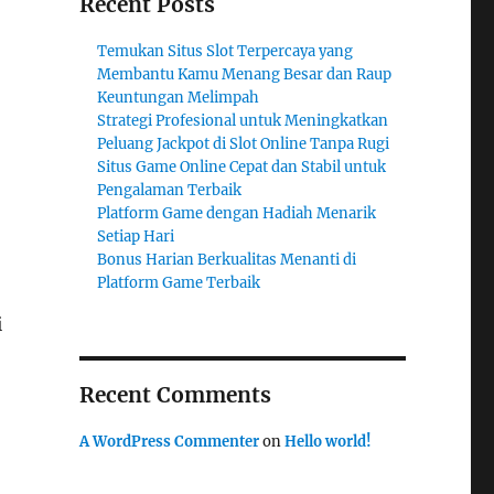
Recent Posts
Temukan Situs Slot Terpercaya yang
Membantu Kamu Menang Besar dan Raup
Keuntungan Melimpah
Strategi Profesional untuk Meningkatkan
Peluang Jackpot di Slot Online Tanpa Rugi
Situs Game Online Cepat dan Stabil untuk
Pengalaman Terbaik
Platform Game dengan Hadiah Menarik
Setiap Hari
Bonus Harian Berkualitas Menanti di
Platform Game Terbaik
i
Recent Comments
A WordPress Commenter
on
Hello world!