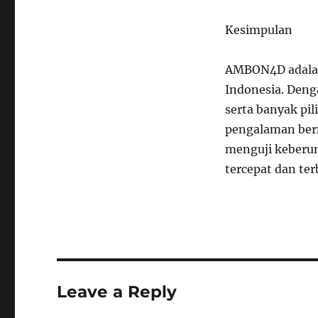
Kesimpulan
AMBON4D adalah 
Indonesia. Deng
serta banyak p
pengalaman ber
menguji keberun
tercepat dan ter
Leave a Reply