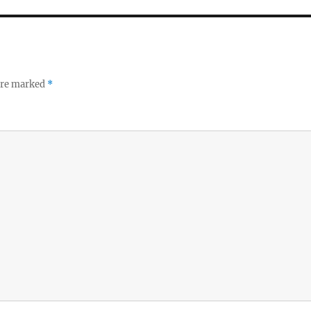
 are marked
*