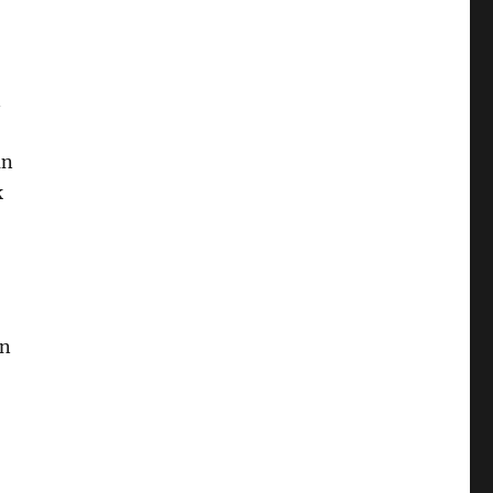
n
an
k
an