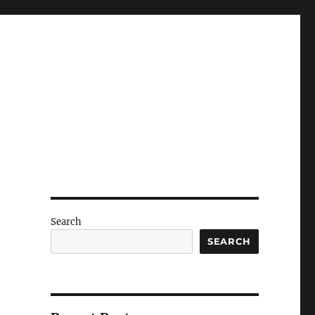
Search
SEARCH