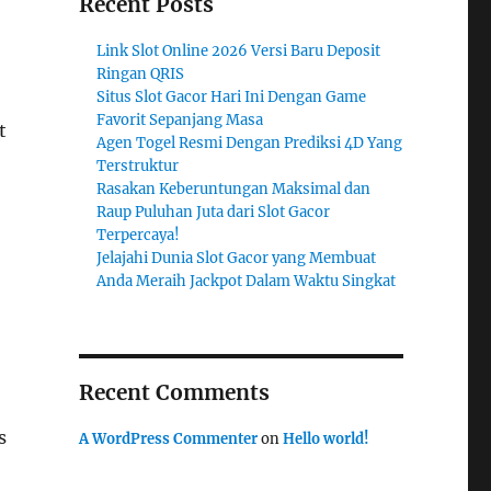
Recent Posts
Link Slot Online 2026 Versi Baru Deposit
Ringan QRIS
Situs Slot Gacor Hari Ini Dengan Game
Favorit Sepanjang Masa
t
Agen Togel Resmi Dengan Prediksi 4D Yang
Terstruktur
Rasakan Keberuntungan Maksimal dan
Raup Puluhan Juta dari Slot Gacor
Terpercaya!
Jelajahi Dunia Slot Gacor yang Membuat
Anda Meraih Jackpot Dalam Waktu Singkat
Recent Comments
s
A WordPress Commenter
on
Hello world!