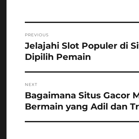
Post
PREVIOUS
navigation
Jelajahi Slot Populer di
Previous
post:
Dipilih Pemain
NEXT
Bagaimana Situs Gacor
Next
post:
Bermain yang Adil dan T