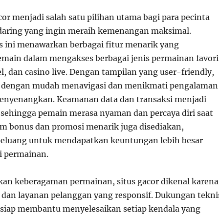
cor menjadi salah satu pilihan utama bagi para pecinta
daring yang ingin meraih kemenangan maksimal.
s ini menawarkan berbagai fitur menarik yang
ain dalam mengakses berbagai jenis permainan favori
gel, dan casino live. Dengan tampilan yang user-friendly,
 dengan mudah menavigasi dan menikmati pengalaman
enyenangkan. Keamanan data dan transaksi menjadi
, sehingga pemain merasa nyaman dan percaya diri saat
m bonus dan promosi menarik juga disediakan,
eluang untuk mendapatkan keuntungan lebih besar
si permainan.
an keberagaman permainan, situs gacor dikenal karena
 dan layanan pelanggan yang responsif. Dukungan tekni
, siap membantu menyelesaikan setiap kendala yang