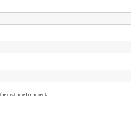
 the next time I comment.