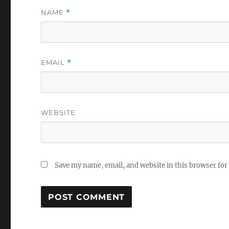
NAME
*
EMAIL
*
WEBSITE
Save my name, email, and website in this browser for