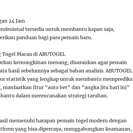
gan 24 Jam
rofesional tersedia untuk membantu kapan saja,
rikan panduan bagi para pemain baru.
g Togel Macau di ABUTOGEL
tkan kemungkinan menang, disarankan agar pemain
a hasil sebelumnya sebagai bahan analisis. ABUTOGEL
ur statistik yang lengkap untuk membantu memprediks
u, manfaatkan fitur “auto bet” dan “angka jitu hari ini”
bantu dalam merencanakan strategi taruhan.
sil memenuhi harapan pemain togel modern dengan
tform yang bisa dipercaya, menggabungkan keamanan,