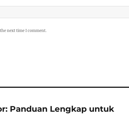
 the next time I comment.
or: Panduan Lengkap untuk