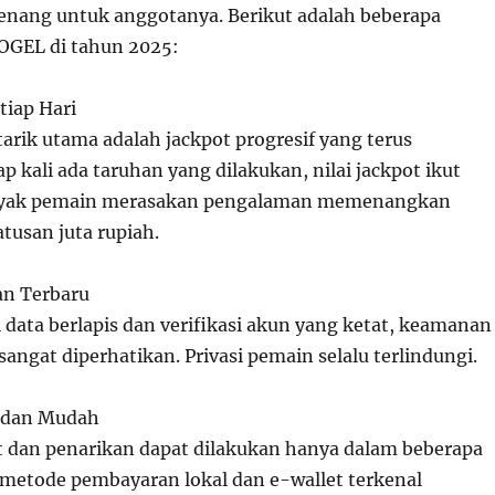
enang untuk anggotanya. Berikut adalah beberapa
OGEL di tahun 2025:
tiap Hari
tarik utama adalah jackpot progresif yang terus
p kali ada taruhan yang dilakukan, nilai jackpot ikut
nyak pemain merasakan pengalaman memenangkan
tusan juta rupiah.
n Terbaru
 data berlapis dan verifikasi akun yang ketat, keamanan
sangat diperhatikan. Privasi pemain selalu terlindungi.
t dan Mudah
t dan penarikan dapat dilakukan hanya dalam beberapa
 metode pembayaran lokal dan e-wallet terkenal