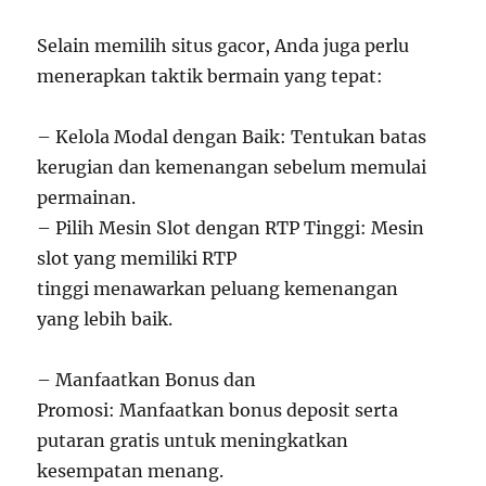
Selain memilih situs gacor, Anda juga perlu
menerapkan taktik bermain yang tepat:
– Kelola Modal dengan Baik: Tentukan batas
kerugian dan kemenangan sebelum memulai
permainan.
– Pilih Mesin Slot dengan RTP Tinggi: Mesin
slot yang memiliki RTP
tinggi menawarkan peluang kemenangan
yang lebih baik.
– Manfaatkan Bonus dan
Promosi: Manfaatkan bonus deposit serta
putaran gratis untuk meningkatkan
kesempatan menang.