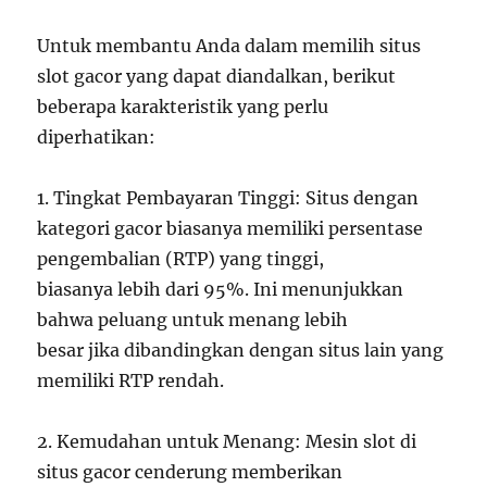
Untuk membantu Anda dalam memilih situs
slot gacor yang dapat diandalkan, berikut
beberapa karakteristik yang perlu
diperhatikan:
1. Tingkat Pembayaran Tinggi: Situs dengan
kategori gacor biasanya memiliki persentase
pengembalian (RTP) yang tinggi,
biasanya lebih dari 95%. Ini menunjukkan
bahwa peluang untuk menang lebih
besar jika dibandingkan dengan situs lain yang
memiliki RTP rendah.
2. Kemudahan untuk Menang: Mesin slot di
situs gacor cenderung memberikan