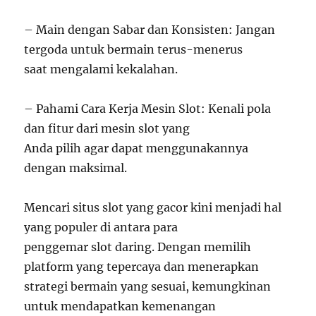
– Main dengan Sabar dan Konsisten: Jangan
tergoda untuk bermain terus-menerus
saat mengalami kekalahan.
– Pahami Cara Kerja Mesin Slot: Kenali pola
dan fitur dari mesin slot yang
Anda pilih agar dapat menggunakannya
dengan maksimal.
Mencari situs slot yang gacor kini menjadi hal
yang populer di antara para
penggemar slot daring. Dengan memilih
platform yang tepercaya dan menerapkan
strategi bermain yang sesuai, kemungkinan
untuk mendapatkan kemenangan