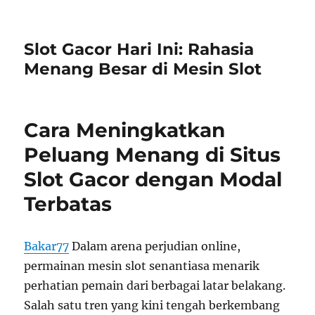
Slot Gacor Hari Ini: Rahasia
Menang Besar di Mesin Slot
Cara Meningkatkan
Peluang Menang di Situs
Slot Gacor dengan Modal
Terbatas
Bakar77
Dalam arena perjudian online,
permainan mesin slot senantiasa menarik
perhatian pemain dari berbagai latar belakang.
Salah satu tren yang kini tengah berkembang