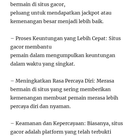
bermain di situs gacor,
peluang untuk mendapatkan jackpot atau
kemenangan besar menjadi lebih baik.
– Proses Keuntungan yang Lebih Cepat: Situs
gacor membantu
pemain dalam mengumpulkan keuntungan
dalam waktu yang singkat.
– Meningkatkan Rasa Percaya Diri: Merasa
bermain di situs yang sering memberikan
kemenangan membuat pemain merasa lebih
percaya diri dan nyaman.
– Keamanan dan Kepercayaan: Biasanya, situs
gacor adalah platform yang telah terbukti