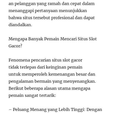
an pelanggan yang ramah dan cepat dalam
menanggapi pertanyaan menunjukkan
bahwa situs tersebut profesional dan dapat
diandalkan.
Mengapa Banyak Pemain Mencari Situs Slot
Gacor?
Fenomena pencarian situs slot gacor
tidak terlepas dari keinginan pemain
untuk memperoleh kemenangan besar dan
pengalaman bermain yang menyenangkan.
Berikut beberapa alasan utama mengapa
pemain sangat tertarik:
– Peluang Menang yang Lebih Tinggi: Dengan