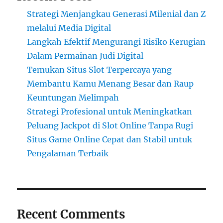
Strategi Menjangkau Generasi Milenial dan Z
melalui Media Digital
Langkah Efektif Mengurangi Risiko Kerugian
Dalam Permainan Judi Digital
Temukan Situs Slot Terpercaya yang
Membantu Kamu Menang Besar dan Raup
Keuntungan Melimpah
Strategi Profesional untuk Meningkatkan
Peluang Jackpot di Slot Online Tanpa Rugi
Situs Game Online Cepat dan Stabil untuk
Pengalaman Terbaik
Recent Comments