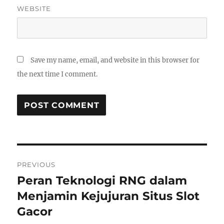
WEBSITE
Save my name, email, and website in this browser for
the next time I comment.
Post
PREVIOUS
navigation
Peran Teknologi RNG dalam
Previous
post:
Menjamin Kejujuran Situs Slot
Gacor