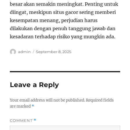
besar akan semakin meningkat. Penting untuk
diingat, meskipun situs gacor sering memberi
kesempatan menang, perjudian harus
dilakukan dengan penuh tanggung jawab dan
kesadaran terhadap risiko yang mungkin ada.
Author
Posted
admin
September 8, 2025
on
Leave a Reply
Your email address will not be published.
Required fields
are marked
*
COMMENT
*