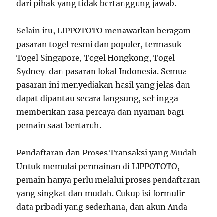
dari pihak yang tidak bertanggung jawab.
Selain itu, LIPPOTOTO menawarkan beragam
pasaran togel resmi dan populer, termasuk
Togel Singapore, Togel Hongkong, Togel
Sydney, dan pasaran lokal Indonesia. Semua
pasaran ini menyediakan hasil yang jelas dan
dapat dipantau secara langsung, sehingga
memberikan rasa percaya dan nyaman bagi
pemain saat bertaruh.
Pendaftaran dan Proses Transaksi yang Mudah
Untuk memulai permainan di LIPPOTOTO,
pemain hanya perlu melalui proses pendaftaran
yang singkat dan mudah. Cukup isi formulir
data pribadi yang sederhana, dan akun Anda