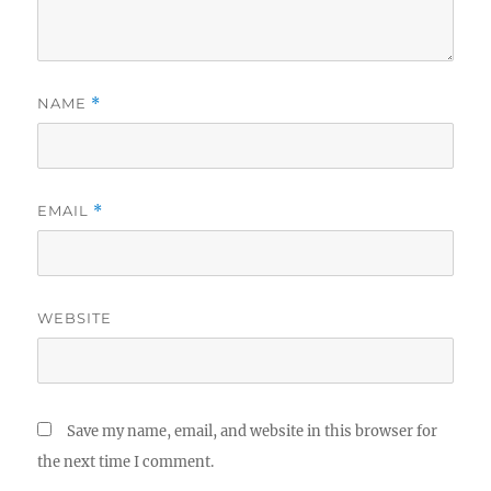
NAME
*
EMAIL
*
WEBSITE
Save my name, email, and website in this browser for
the next time I comment.