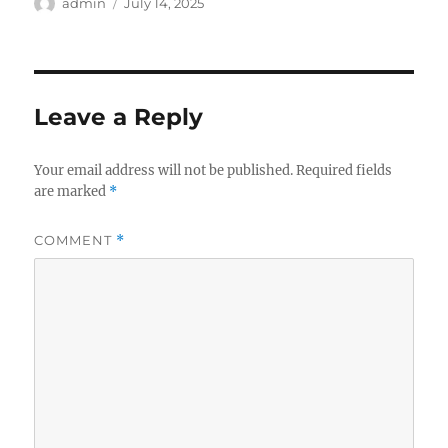
Author
Posted
admin
July 14, 2025
on
Leave a Reply
Your email address will not be published.
Required fields
are marked
*
COMMENT
*