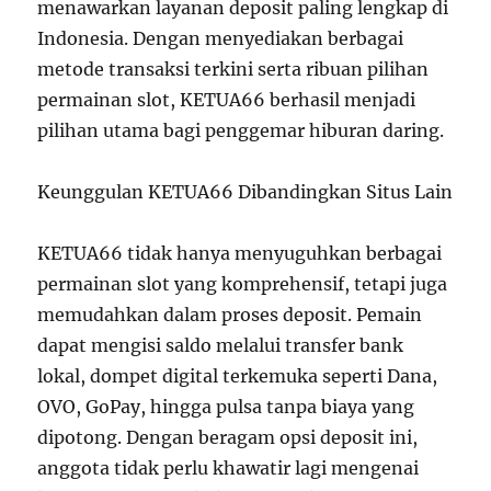
menawarkan layanan deposit paling lengkap di
Indonesia. Dengan menyediakan berbagai
metode transaksi terkini serta ribuan pilihan
permainan slot, KETUA66 berhasil menjadi
pilihan utama bagi penggemar hiburan daring.
Keunggulan KETUA66 Dibandingkan Situs Lain
KETUA66 tidak hanya menyuguhkan berbagai
permainan slot yang komprehensif, tetapi juga
memudahkan dalam proses deposit. Pemain
dapat mengisi saldo melalui transfer bank
lokal, dompet digital terkemuka seperti Dana,
OVO, GoPay, hingga pulsa tanpa biaya yang
dipotong. Dengan beragam opsi deposit ini,
anggota tidak perlu khawatir lagi mengenai