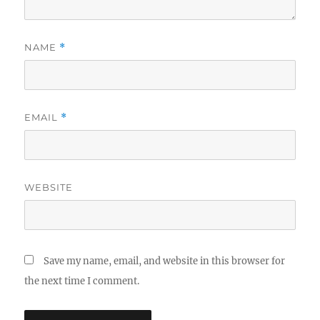
NAME
*
EMAIL
*
WEBSITE
Save my name, email, and website in this browser for
the next time I comment.