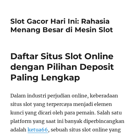
Slot Gacor Hari Ini: Rahasia
Menang Besar di Mesin Slot
Daftar Situs Slot Online
dengan Pilihan Deposit
Paling Lengkap
Dalam industri perjudian online, keberadaan
situs slot yang terpercaya menjadi elemen
kunci yang dicari oleh para pemain. Salah satu
platform yang saat ini banyak diperbincangkan
adalah
ketua66
, sebuah situs slot online yang