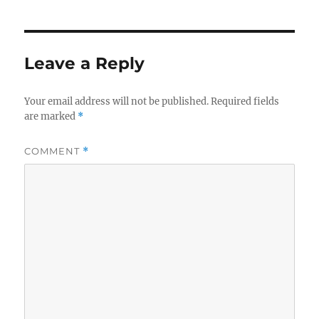
Leave a Reply
Your email address will not be published.
Required fields
are marked
*
COMMENT
*