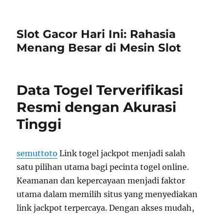
Slot Gacor Hari Ini: Rahasia
Menang Besar di Mesin Slot
Data Togel Terverifikasi
Resmi dengan Akurasi
Tinggi
semuttoto
Link togel jackpot menjadi salah
satu pilihan utama bagi pecinta togel online.
Keamanan dan kepercayaan menjadi faktor
utama dalam memilih situs yang menyediakan
link jackpot terpercaya. Dengan akses mudah,