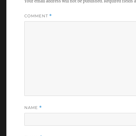
Your email address will not be published.
Required fields
COMMENT
*
NAME
*