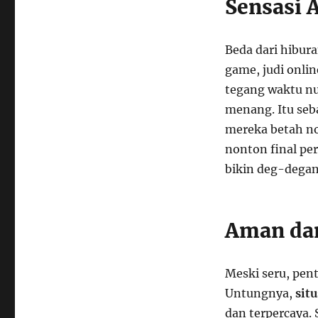
Sensasi 
Beda dari hibura
game, judi onlin
tegang waktu nun
menang. Itu seb
mereka betah n
nonton final pe
bikin deg-degan
Aman dan
Meski seru, pen
Untungnya,
sit
dan terpercaya.