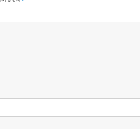
 are marked
*