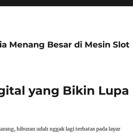
sia Menang Besar di Mesin Slot
gital yang Bikin Lupa
ekarang, hiburan udah nggak lagi terbatas pada layar