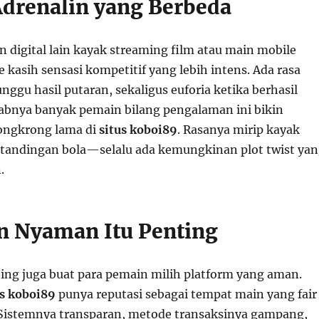
Adrenalin yang Berbeda
n digital lain kayak streaming film atau main mobile
e kasih sensasi kompetitif yang lebih intens. Ada rasa
ggu hasil putaran, sekaligus euforia ketika berhasil
abnya banyak pemain bilang pengalaman ini bikin
ongkrong lama di
situs koboi89
. Rasanya mirip kayak
rtandingan bola—selalu ada kemungkinan plot twist ya
.
 Nyaman Itu Penting
ting juga buat para pemain milih platform yang aman.
us koboi89
punya reputasi sebagai tempat main yang fair
 Sistemnya transparan, metode transaksinya gampang,