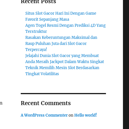
Recent Posts
Situs Slot Gacor Hari Ini Dengan Game
Favorit Sepanjang Masa
Agen Togel Resmi Dengan Prediksi 4D Yang
Terstruktur
Rasakan Keberuntungan Maksimal dan
Raup Puluhan Juta dari Slot Gacor
Terpercaya!
Jelajahi Dunia Slot Gacor yang Membuat
Anda Meraih Jackpot Dalam Waktu Singkat
Teknik Memilih Mesin Slot Berdasarkan
Tingkat Volatilitas
Recent Comments
an
A WordPress Commenter
on
Hello world!