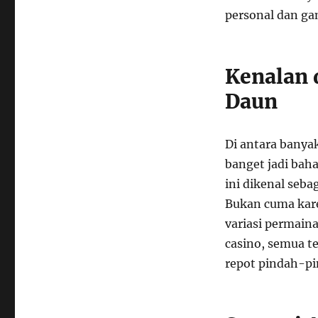
personal dan ga
Kenalan 
Daun
Di antara banyak
banget jadi bah
ini dikenal sebag
Bukan cuma kare
variasi permaina
casino, semua t
repot pindah-pin