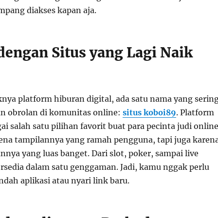
mpang diakses kapan aja.
dengan Situs yang Lagi Naik
nya platform hiburan digital, ada satu nama yang serin
an obrolan di komunitas online:
situs koboi89
. Platform
ai salah satu pilihan favorit buat para pecinta judi online
na tampilannya yang ramah pengguna, tapi juga karen
nnya yang luas banget. Dari slot, poker, sampai live
ersedia dalam satu genggaman. Jadi, kamu nggak perlu
dah aplikasi atau nyari link baru.