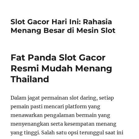
Slot Gacor Hari Ini: Rahasia
Menang Besar di Mesin Slot
Fat Panda Slot Gacor
Resmi Mudah Menang
Thailand
Dalam jagat permainan slot daring, setiap
pemain pasti mencari platform yang
menawarkan pengalaman bermain yang
menyenangkan serta kesempatan menang
yang tinggi. Salah satu opsi terunggul saat ini