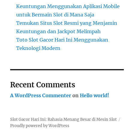
Keuntungan Menggunakan Aplikasi Mobile
untuk Bermain Slot di Mana Saja
Temukan Situs Slot Resmi yang Menjamin
Keuntungan dan Jackpot Melimpah
Toto Slot Gacor Hari Ini Menggunakan
Teknologi Modern
Recent Comments
A WordPress Commenter
on
Hello world!
Slot Gacor Hari Ini: Rahasia Menang Besar di Mesin Slot
Proudly powered by WordPress