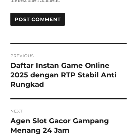
the next time I comment.
Post
PREVIOUS
navigation
Daftar Instan Game Online
Previous
post:
2025 dengan RTP Stabil Anti
Rungkad
NEXT
Agen Slot Gacor Gampang
Next
post:
Menang 24 Jam