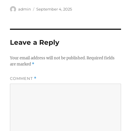
Author
Posted
admin
September 4, 2025
on
Leave a Reply
Your email address will not be published.
Required fields
are marked
*
COMMENT
*