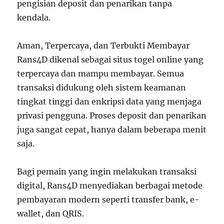
pengisian deposit dan penarikan tanpa
kendala.
Aman, Terpercaya, dan Terbukti Membayar
Rans4D dikenal sebagai situs togel online yang
terpercaya dan mampu membayar. Semua
transaksi didukung oleh sistem keamanan
tingkat tinggi dan enkripsi data yang menjaga
privasi pengguna. Proses deposit dan penarikan
juga sangat cepat, hanya dalam beberapa menit
saja.
Bagi pemain yang ingin melakukan transaksi
digital, Rans4D menyediakan berbagai metode
pembayaran modern seperti transfer bank, e-
wallet, dan QRIS.