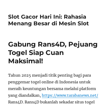
Slot Gacor Hari Ini: Rahasia
Menang Besar di Mesin Slot
Gabung Rans4D, Pejuang
Togel Siap Cuan
Maksimal!
Tahun 2025 menjadi titik penting bagi para
penggemar togel online di Indonesia untuk
meraih keuntungan bersama melalui platform
yang diandalkan,
https://www.tarabanews.net/
Rans4D. Rans4D bukanlah sekadar situs togel