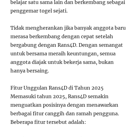
belajar satu sama lain dan berkembang sebagai
penggemar togel sejati.
Tidak mengherankan jika banyak anggota baru
merasa berkembang dengan cepat setelah
bergabung dengan Rans4D. Dengan semangat
untuk bersama meraih keuntungan, semua
anggota diajak untuk bekerja sama, bukan
hanya bersaing.
Fitur Unggulan Rans4D di Tahun 2025
Memasuki tahun 2025, Rans4D semakin
menguatkan posisinya dengan menawarkan
berbagai fitur canggih dan ramah pengguna.
Beberapa fitur tersebut adalah: