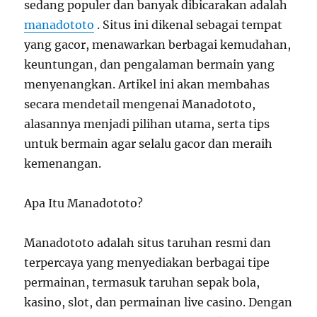
sedang populer dan banyak dibicarakan adalah
manadototo
. Situs ini dikenal sebagai tempat
yang gacor, menawarkan berbagai kemudahan,
keuntungan, dan pengalaman bermain yang
menyenangkan. Artikel ini akan membahas
secara mendetail mengenai Manadototo,
alasannya menjadi pilihan utama, serta tips
untuk bermain agar selalu gacor dan meraih
kemenangan.
Apa Itu Manadototo?
Manadototo adalah situs taruhan resmi dan
terpercaya yang menyediakan berbagai tipe
permainan, termasuk taruhan sepak bola,
kasino, slot, dan permainan live casino. Dengan