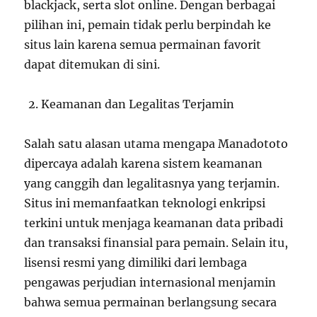
blackjack, serta slot online. Dengan berbagai
pilihan ini, pemain tidak perlu berpindah ke
situs lain karena semua permainan favorit
dapat ditemukan di sini.
Keamanan dan Legalitas Terjamin
Salah satu alasan utama mengapa Manadototo
dipercaya adalah karena sistem keamanan
yang canggih dan legalitasnya yang terjamin.
Situs ini memanfaatkan teknologi enkripsi
terkini untuk menjaga keamanan data pribadi
dan transaksi finansial para pemain. Selain itu,
lisensi resmi yang dimiliki dari lembaga
pengawas perjudian internasional menjamin
bahwa semua permainan berlangsung secara