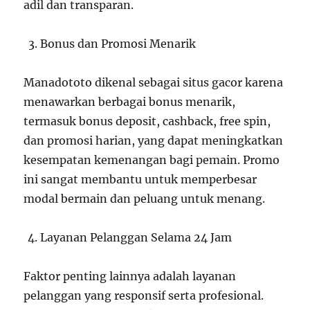
adil dan transparan.
Bonus dan Promosi Menarik
Manadototo dikenal sebagai situs gacor karena
menawarkan berbagai bonus menarik,
termasuk bonus deposit, cashback, free spin,
dan promosi harian, yang dapat meningkatkan
kesempatan kemenangan bagi pemain. Promo
ini sangat membantu untuk memperbesar
modal bermain dan peluang untuk menang.
Layanan Pelanggan Selama 24 Jam
Faktor penting lainnya adalah layanan
pelanggan yang responsif serta profesional.