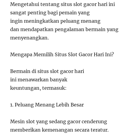
Mengetahui tentang situs slot gacor hari ini
sangat penting bagi pemain yang
ingin meningkatkan peluang menang
dan mendapatkan pengalaman bermain yang
menyenangkan.
Mengapa Memilih Situs Slot Gacor Hari Ini?
Bermain di situs slot gacor hari
ini menawarkan banyak
keuntungan, termasuk:
1. Peluang Menang Lebih Besar
Mesin slot yang sedang gacor cenderung
memberikan kemenangan secara teratur.