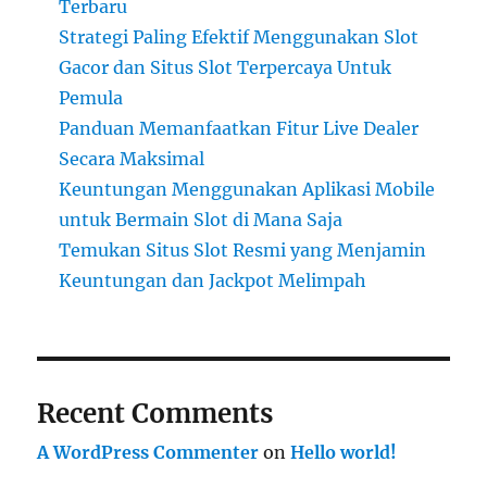
Terbaru
Strategi Paling Efektif Menggunakan Slot
Gacor dan Situs Slot Terpercaya Untuk
Pemula
Panduan Memanfaatkan Fitur Live Dealer
Secara Maksimal
Keuntungan Menggunakan Aplikasi Mobile
untuk Bermain Slot di Mana Saja
Temukan Situs Slot Resmi yang Menjamin
Keuntungan dan Jackpot Melimpah
Recent Comments
A WordPress Commenter
on
Hello world!