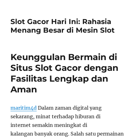
Slot Gacor Hari Ini: Rahasia
Menang Besar di Mesin Slot
Keunggulan Bermain di
Situs Slot Gacor dengan
Fasilitas Lengkap dan
Aman
maritim4d
Dalam zaman digital yang
sekarang, minat terhadap hiburan di
internet semakin meningkat di
kalangan banyak orang. Salah satu permainan