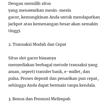
Dengan memilih situs
yang menawarkan mesin-mesin
gacor, kemungkinan Anda untuk mendapatkan
jackpot atau kemenangan besar akan semakin
tinggi.
2. Transaksi Mudah dan Cepat
Situs slot gacor biasanya
menyediakan berbagai metode transaksi yang
aman, seperti transfer bank, e-wallet, dan
pulsa. Proses deposit dan penarikan pun cepat,
sehingga Anda dapat bermain tanpa kendala.
3. Bonus dan Promosi Melimpah