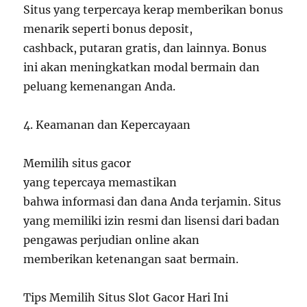
Situs yang terpercaya kerap memberikan bonus
menarik seperti bonus deposit,
cashback, putaran gratis, dan lainnya. Bonus
ini akan meningkatkan modal bermain dan
peluang kemenangan Anda.
4. Keamanan dan Kepercayaan
Memilih situs gacor
yang tepercaya memastikan
bahwa informasi dan dana Anda terjamin. Situs
yang memiliki izin resmi dan lisensi dari badan
pengawas perjudian online akan
memberikan ketenangan saat bermain.
Tips Memilih Situs Slot Gacor Hari Ini