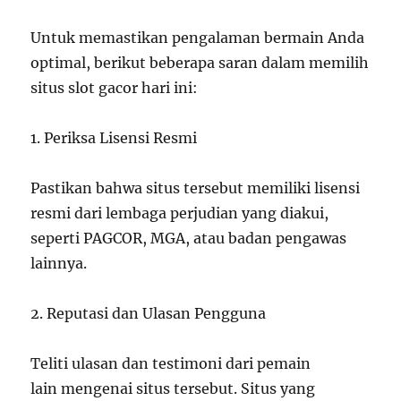
Untuk memastikan pengalaman bermain Anda
optimal, berikut beberapa saran dalam memilih
situs slot gacor hari ini:
1. Periksa Lisensi Resmi
Pastikan bahwa situs tersebut memiliki lisensi
resmi dari lembaga perjudian yang diakui,
seperti PAGCOR, MGA, atau badan pengawas
lainnya.
2. Reputasi dan Ulasan Pengguna
Teliti ulasan dan testimoni dari pemain
lain mengenai situs tersebut. Situs yang