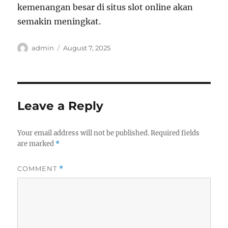
kemenangan besar di situs slot online akan
semakin meningkat.
Author
Posted
admin
August 7, 2025
on
Leave a Reply
Your email address will not be published.
Required fields
are marked
*
COMMENT
*