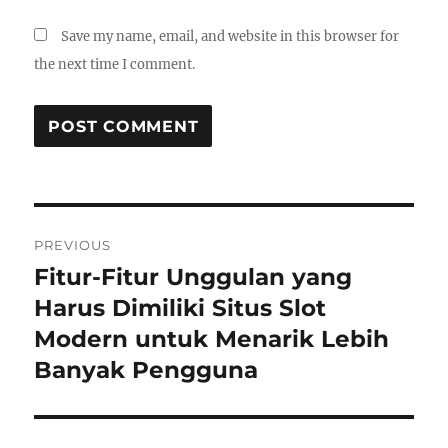
Save my name, email, and website in this browser for
the next time I comment.
Post
PREVIOUS
navigation
Fitur-Fitur Unggulan yang
Previous
post:
Harus Dimiliki Situs Slot
Modern untuk Menarik Lebih
Banyak Pengguna