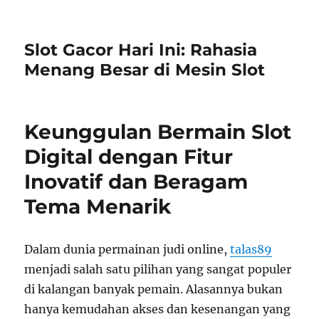
Slot Gacor Hari Ini: Rahasia
Menang Besar di Mesin Slot
Keunggulan Bermain Slot
Digital dengan Fitur
Inovatif dan Beragam
Tema Menarik
Dalam dunia permainan judi online,
talas89
menjadi salah satu pilihan yang sangat populer
di kalangan banyak pemain. Alasannya bukan
hanya kemudahan akses dan kesenangan yang