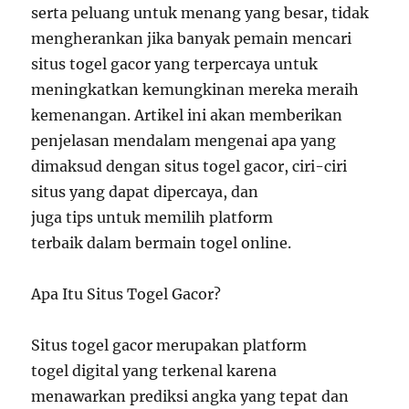
serta peluang untuk menang yang besar, tidak
mengherankan jika banyak pemain mencari
situs togel gacor yang terpercaya untuk
meningkatkan kemungkinan mereka meraih
kemenangan. Artikel ini akan memberikan
penjelasan mendalam mengenai apa yang
dimaksud dengan situs togel gacor, ciri-ciri
situs yang dapat dipercaya, dan
juga tips untuk memilih platform
terbaik dalam bermain togel online.
Apa Itu Situs Togel Gacor?
Situs togel gacor merupakan platform
togel digital yang terkenal karena
menawarkan prediksi angka yang tepat dan