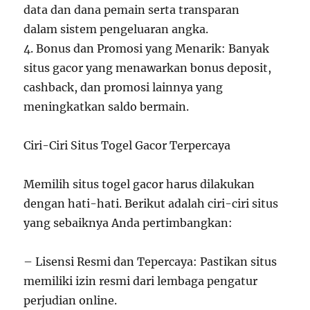
data dan dana pemain serta transparan
dalam sistem pengeluaran angka.
4. Bonus dan Promosi yang Menarik: Banyak
situs gacor yang menawarkan bonus deposit,
cashback, dan promosi lainnya yang
meningkatkan saldo bermain.
Ciri-Ciri Situs Togel Gacor Terpercaya
Memilih situs togel gacor harus dilakukan
dengan hati-hati. Berikut adalah ciri-ciri situs
yang sebaiknya Anda pertimbangkan:
– Lisensi Resmi dan Tepercaya: Pastikan situs
memiliki izin resmi dari lembaga pengatur
perjudian online.