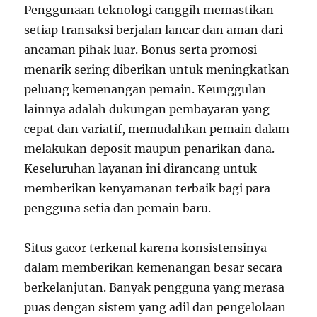
Penggunaan teknologi canggih memastikan
setiap transaksi berjalan lancar dan aman dari
ancaman pihak luar. Bonus serta promosi
menarik sering diberikan untuk meningkatkan
peluang kemenangan pemain. Keunggulan
lainnya adalah dukungan pembayaran yang
cepat dan variatif, memudahkan pemain dalam
melakukan deposit maupun penarikan dana.
Keseluruhan layanan ini dirancang untuk
memberikan kenyamanan terbaik bagi para
pengguna setia dan pemain baru.
Situs gacor terkenal karena konsistensinya
dalam memberikan kemenangan besar secara
berkelanjutan. Banyak pengguna yang merasa
puas dengan sistem yang adil dan pengelolaan