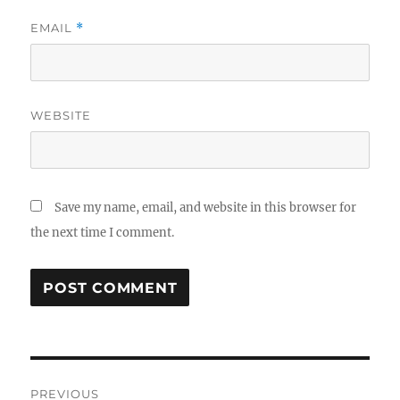
EMAIL
*
WEBSITE
Save my name, email, and website in this browser for
the next time I comment.
Post
PREVIOUS