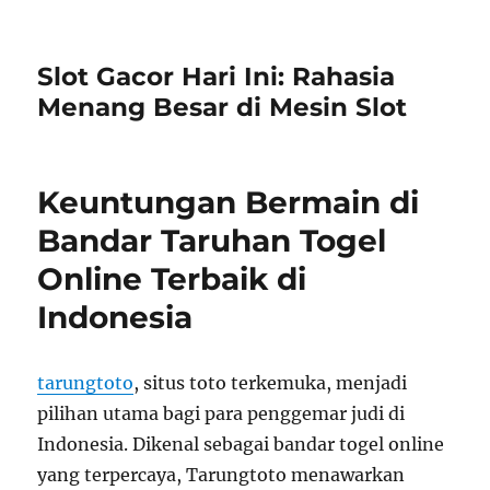
Slot Gacor Hari Ini: Rahasia
Menang Besar di Mesin Slot
Keuntungan Bermain di
Bandar Taruhan Togel
Online Terbaik di
Indonesia
tarungtoto
, situs toto terkemuka, menjadi
pilihan utama bagi para penggemar judi di
Indonesia. Dikenal sebagai bandar togel online
yang terpercaya, Tarungtoto menawarkan