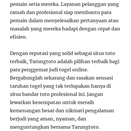
pemain setia mereka. Layanan pelanggan yang
ramah dan profesional siap membantu para
pemain dalam menyelesaikan pertanyaan atau
masalah yang mereka hadapi dengan cepat dan
efisien.
Dengan reputasi yang solid sebagai situs toto
terbaik, Tarungtoto adalah pilihan terbaik bagi
para penggemar judi togel online.
Bergabunglah sekarang dan rasakan sensasi
taruhan togel yang tak terlupakan hanya di
situs bandar toto profesional ini. Jangan
lewatkan kesempatan untuk meraih
kemenangan besar dan nikmati pengalaman
berjudi yang aman, nyaman, dan
menguntungkan bersama Tarungtoto.