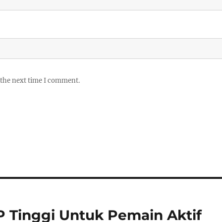
 the next time I comment.
P Tinggi Untuk Pemain Aktif