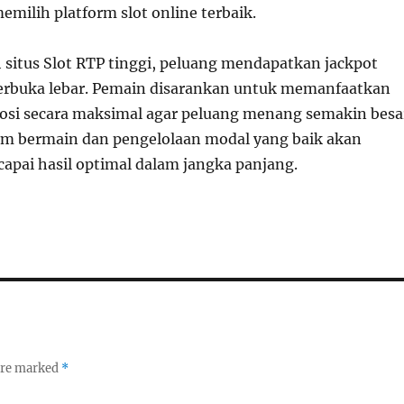
milih platform slot online terbaik.
situs Slot RTP tinggi, peluang mendapatkan jackpot
erbuka lebar. Pemain disarankan untuk memanfaatkan
si secara maksimal agar peluang menang semakin besa
am bermain dan pengelolaan modal yang baik akan
ai hasil optimal dalam jangka panjang.
 are marked
*