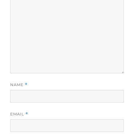
NAME
*
EMAIL
*