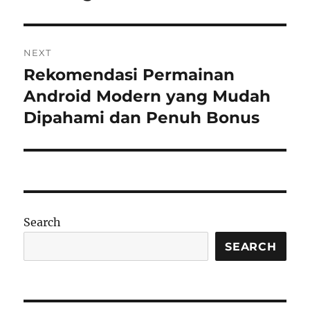
NEXT
Rekomendasi Permainan
Next
post:
Android Modern yang Mudah
Dipahami dan Penuh Bonus
Search
SEARCH