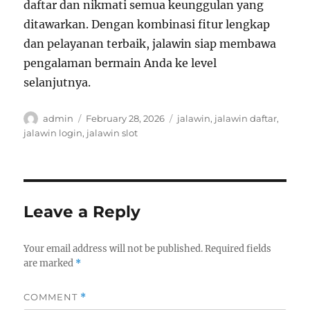
daftar dan nikmati semua keunggulan yang
ditawarkan. Dengan kombinasi fitur lengkap
dan pelayanan terbaik, jalawin siap membawa
pengalaman bermain Anda ke level
selanjutnya.
Author
Posted
Tags
admin
February 28, 2026
jalawin
,
jalawin daftar
,
on
jalawin login
,
jalawin slot
Leave a Reply
Your email address will not be published.
Required fields
are marked
*
COMMENT
*