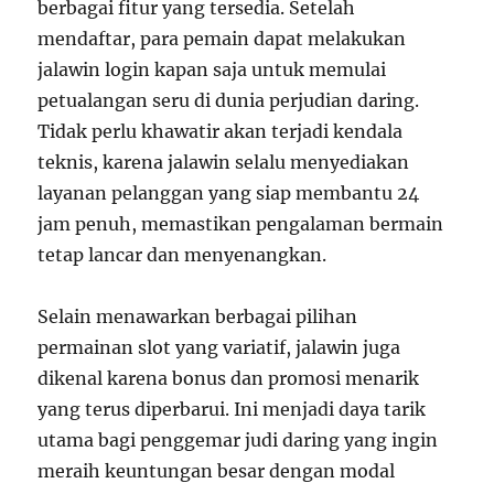
berbagai fitur yang tersedia. Setelah
mendaftar, para pemain dapat melakukan
jalawin login kapan saja untuk memulai
petualangan seru di dunia perjudian daring.
Tidak perlu khawatir akan terjadi kendala
teknis, karena jalawin selalu menyediakan
layanan pelanggan yang siap membantu 24
jam penuh, memastikan pengalaman bermain
tetap lancar dan menyenangkan.
Selain menawarkan berbagai pilihan
permainan slot yang variatif, jalawin juga
dikenal karena bonus dan promosi menarik
yang terus diperbarui. Ini menjadi daya tarik
utama bagi penggemar judi daring yang ingin
meraih keuntungan besar dengan modal