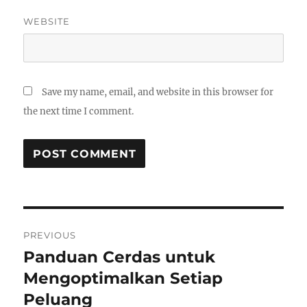
WEBSITE
Save my name, email, and website in this browser for
the next time I comment.
Post
PREVIOUS
navigation
Panduan Cerdas untuk
Previous
post:
Mengoptimalkan Setiap
Peluang