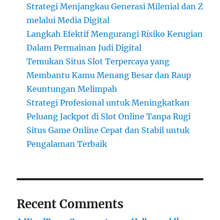
Strategi Menjangkau Generasi Milenial dan Z
melalui Media Digital
Langkah Efektif Mengurangi Risiko Kerugian
Dalam Permainan Judi Digital
Temukan Situs Slot Terpercaya yang
Membantu Kamu Menang Besar dan Raup
Keuntungan Melimpah
Strategi Profesional untuk Meningkatkan
Peluang Jackpot di Slot Online Tanpa Rugi
Situs Game Online Cepat dan Stabil untuk
Pengalaman Terbaik
Recent Comments