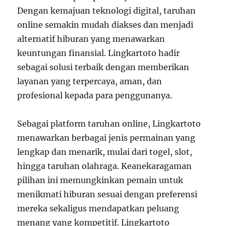
Dengan kemajuan teknologi digital, taruhan
online semakin mudah diakses dan menjadi
alternatif hiburan yang menawarkan
keuntungan finansial. Lingkartoto hadir
sebagai solusi terbaik dengan memberikan
layanan yang terpercaya, aman, dan
profesional kepada para penggunanya.
Sebagai platform taruhan online, Lingkartoto
menawarkan berbagai jenis permainan yang
lengkap dan menarik, mulai dari togel, slot,
hingga taruhan olahraga. Keanekaragaman
pilihan ini memungkinkan pemain untuk
menikmati hiburan sesuai dengan preferensi
mereka sekaligus mendapatkan peluang
menang yang kompetitif. Lingkartoto