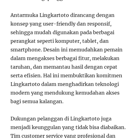
Antarmuka Lingkartoto dirancang dengan
konsep yang user-friendly dan responsif,
sehingga mudah digunakan pada berbagai
perangkat seperti komputer, tablet, dan
smartphone. Desain ini memudahkan pemain
dalam mengakses berbagai fitur, melakukan
taruhan, dan memantau hasil dengan cepat
serta efisien. Hal ini membuktikan komitmen
Lingkartoto dalam menghadirkan teknologi
modern yang mendukung kemudahan akses
bagi semua kalangan.
Dukungan pelanggan di Lingkartoto juga
menjadi keunggulan yang tidak bisa diabaikan.
Tim customer service yang profesional dan