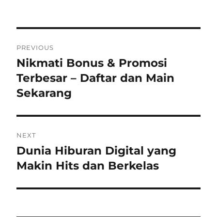
Post
PREVIOUS
navigation
Nikmati Bonus & Promosi
Previous
post:
Terbesar – Daftar dan Main
Sekarang
NEXT
Dunia Hiburan Digital yang
Next
post:
Makin Hits dan Berkelas