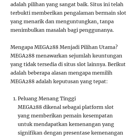
adalah pilihan yang sangat baik. Situs ini telah
terbukti memberikan pengalaman bermain slot
yang menarik dan menguntungkan, tanpa
menimbulkan masalah bagi penggunanya.
Mengapa MEGA288 Menjadi Pilihan Utama?
MEGA288 menawarkan sejumlah keuntungan
yang tidak tersedia di situs slot lainnya. Berikut
adalah beberapa alasan mengapa memilih
MEGA288 adalah keputusan yang tepat:
Peluang Menang Tinggi
MEGA288 dikenal sebagai platform slot
yang memberikan pemain kesempatan
untuk mendapatkan kemenangan yang
signifikan dengan presentase kemenangan