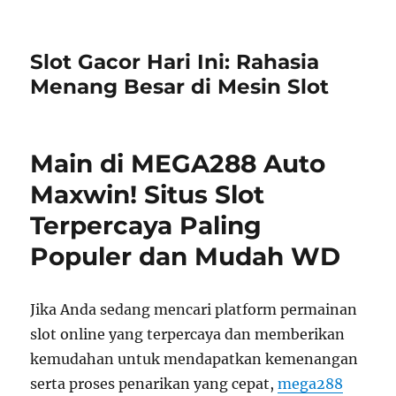
Slot Gacor Hari Ini: Rahasia
Menang Besar di Mesin Slot
Main di MEGA288 Auto
Maxwin! Situs Slot
Terpercaya Paling
Populer dan Mudah WD
Jika Anda sedang mencari platform permainan
slot online yang terpercaya dan memberikan
kemudahan untuk mendapatkan kemenangan
serta proses penarikan yang cepat,
mega288