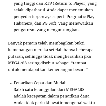
yang tinggi dan RTP (Return to Player) yang
selalu diperbarui. Anda dapat menemukan
penyedia terpercaya seperti Pragmatic Play,
Habanero, dan PG Soft, yang menawarkan
pengaturan yang menguntungkan.
Banyak pemain telah membagikan bukti
kemenangan mereka setelah hanya beberapa
putaran, sehingga tidak mengherankan jika
MEGA288 sering disebut sebagai “tempat
untuk mendapatkan kemenangan besar. ”
Penarikan Cepat dan Mudah
Salah satu keunggulan dari MEGA288
adalah kecepatan dalam penarikan dana.
Anda tidak perlu khawatir mengenai waktu