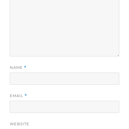
NAME
*
EMAIL
*
WEBSITE