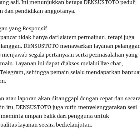
ng asli. Ini menunjukkan betapa DENSUSTOTO peduli
n dan pendidikan anggotanya.
gan yang Responsif
pancar tidak hanya dari sistem permainan, tetapi juga
pelanggan. DENSUSTOTO menawarkan layanan pelangga
p menjawab segala pertanyaan serta permasalahan yang
main. Layanan ini dapat diakses melalui live chat,
 Telegram, sehingga pemain selalu mendapatkan bantu
an.
an atau laporan akan ditanggapi dengan cepat dan secar
lain itu, DENSUSTOTO juga rutin menyelenggarakan sesi
 meminta umpan balik dari pengguna untuk
alitas layanan secara berkelanjutan.