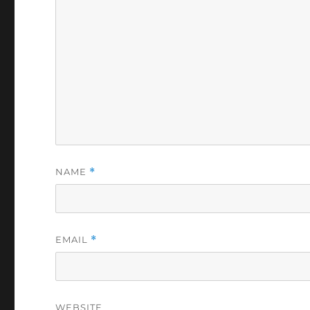
NAME
*
EMAIL
*
WEBSITE