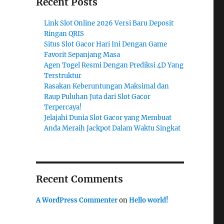
Recent Posts
Link Slot Online 2026 Versi Baru Deposit
Ringan QRIS
Situs Slot Gacor Hari Ini Dengan Game
Favorit Sepanjang Masa
Agen Togel Resmi Dengan Prediksi 4D Yang
Terstruktur
Rasakan Keberuntungan Maksimal dan
Raup Puluhan Juta dari Slot Gacor
Terpercaya!
Jelajahi Dunia Slot Gacor yang Membuat
Anda Meraih Jackpot Dalam Waktu Singkat
Recent Comments
A WordPress Commenter
on
Hello world!