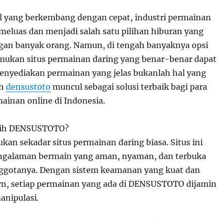
al yang berkembang dengan cepat, industri permainan
meluas dan menjadi salah satu pilihan hiburan yang
ngan banyak orang. Namun, di tengah banyaknya opsi
ukan situs permainan daring yang benar-benar dapat
enyediakan permainan yang jelas bukanlah hal yang
ah
densustoto
muncul sebagai solusi terbaik bagi para
inan online di Indonesia.
ih DENSUSTOTO?
n sekadar situs permainan daring biasa. Situs ini
galaman bermain yang aman, nyaman, dan terbuka
ggotanya. Dengan sistem keamanan yang kuat dan
n, setiap permainan yang ada di DENSUSTOTO dijamin
anipulasi.