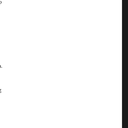
p
.
g