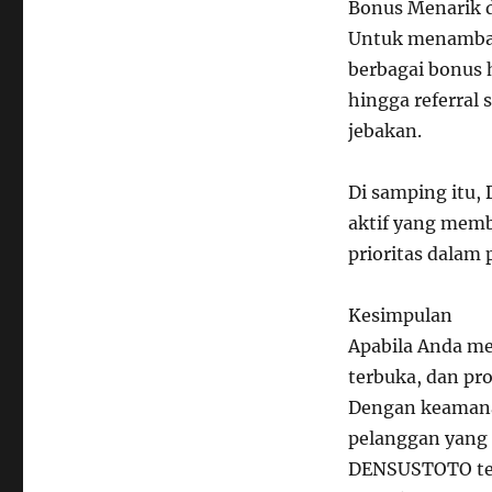
Bonus Menarik d
Untuk menamba
berbagai bonus 
hingga referral 
jebakan.
Di samping itu,
aktif yang memb
prioritas dalam
Kesimpulan
Apabila Anda me
terbuka, dan pr
Dengan keamanan
pelanggan yang 
DENSUSTOTO tela