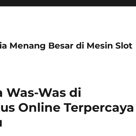
sia Menang Besar di Mesin Slot
 Was-Was di
us Online Terpercaya
u