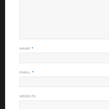
NAME
*
EMAIL
*
WEBSITE