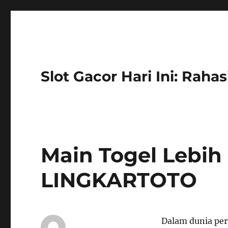
Slot Gacor Hari Ini: Raha
Main Togel Lebih 
LINGKARTOTO
Dalam dunia per