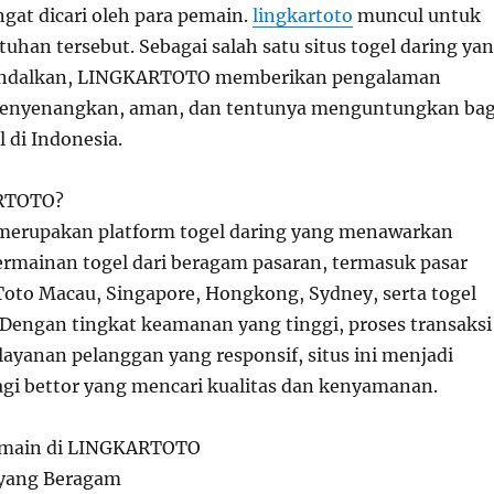
at dicari oleh para pemain.
lingkartoto
muncul untuk
han tersebut. Sebagai salah satu situs togel daring ya
iandalkan, LINGKARTOTO memberikan pengalaman
enyenangkan, aman, dan tentunya menguntungkan bag
 di Indonesia.
ARTOTO?
rupakan platform togel daring yang menawarkan
permainan togel dari beragam pasaran, termasuk pasar
 Toto Macau, Singapore, Hongkong, Sydney, serta togel
. Dengan tingkat keamanan yang tinggi, proses transaksi
layanan pelanggan yang responsif, situs ini menjadi
agi bettor yang mencari kualitas dan kenyamanan.
rmain di LINGKARTOTO
 yang Beragam