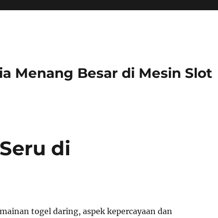
sia Menang Besar di Mesin Slot
Seru di
mainan togel daring, aspek kepercayaan dan