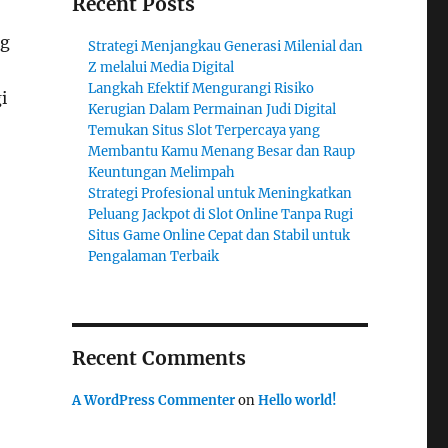
Recent Posts
ng
Strategi Menjangkau Generasi Milenial dan
Z melalui Media Digital
Langkah Efektif Mengurangi Risiko
i
Kerugian Dalam Permainan Judi Digital
Temukan Situs Slot Terpercaya yang
Membantu Kamu Menang Besar dan Raup
Keuntungan Melimpah
Strategi Profesional untuk Meningkatkan
Peluang Jackpot di Slot Online Tanpa Rugi
Situs Game Online Cepat dan Stabil untuk
Pengalaman Terbaik
Recent Comments
A WordPress Commenter
on
Hello world!