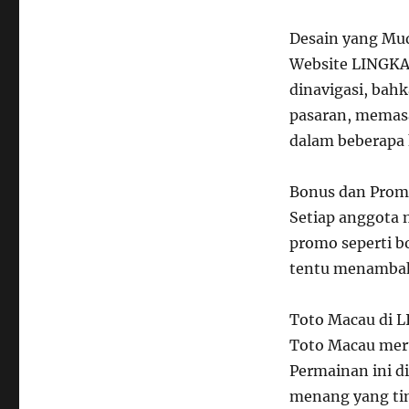
Desain yang Mu
Website LINGKA
dinavigasi, bah
pasaran, memas
dalam beberapa 
Bonus dan Prom
Setiap anggota
promo seperti bo
tentu menambah 
Toto Macau di
Toto Macau mer
Permainan ini d
menang yang ti