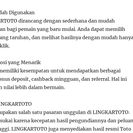
dah Digunakan
RTOTO dirancang dengan sederhana dan mudah
kan bagi pemain yang baru mulai. Anda dapat memilih
ang taruhan, dan melihat hasilnya dengan mudah hany
klik.
osi yang Menarik
 memiliki kesempatan untuk mendapatkan berbagai
nus deposit, cashback mingguan, dan referral. Hal ini
nilai lebih dalam bermain.
 LINGKARTOTO
upakan salah satu pasaran unggulan di LINGKARTOTO.
isukai karena kecepatan hasil pengundiannya dan pelua
nggi. LINGKARTOTO juga menyediakan hasil resmi Toto