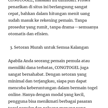
CONGTOGEL, masalah ini dihindari. Proses
penarikan di situs ini berlangsung sangat
cepat, bahkan dalam hitungan menit uang
sudah masuk ke rekening pemain. Tanpa
prosedur yang rumit, tanpa drama—semuanya
otomatis dan efisien.
Setoran Murah untuk Semua Kalangan
Apabila Anda seorang pemain pemula atau
memiliki dana terbatas, CONGTOGEL juga
sangat bersahabat. Dengan setoran yang
minimal dan terjangkau, siapa pun dapat
mencoba keberuntungan dalam bermain togel
online. Hanya dengan modal yang kecil,
pengguna bisa menikmati berbagai pasaran