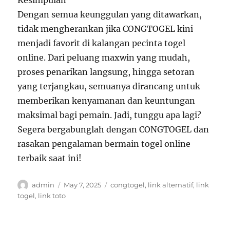
Kesimpulan
Dengan semua keunggulan yang ditawarkan,
tidak mengherankan jika CONGTOGEL kini
menjadi favorit di kalangan pecinta togel
online. Dari peluang maxwin yang mudah,
proses penarikan langsung, hingga setoran
yang terjangkau, semuanya dirancang untuk
memberikan kenyamanan dan keuntungan
maksimal bagi pemain. Jadi, tunggu apa lagi?
Segera bergabunglah dengan CONGTOGEL dan
rasakan pengalaman bermain togel online
terbaik saat ini!
Author
Posted
Tags
admin
May 7, 2025
congtogel
,
link alternatif
,
link
on
togel
,
link toto