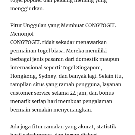
togel populer dan peluang menang yang
menggiurkan.
Fitur Unggulan yang Membuat CONGTOGEL
Menonjol
CONGTOGEL tidak sekadar menawarkan
permainan togel biasa. Mereka memiliki
berbagai jenis pasaran dari domestik maupun
internasional seperti Togel Singapore,
Hongkong, Sydney, dan banyak lagi. Selain itu,
tampilan situs yang ramah pengguna, layanan
customer service selama 24 jam, dan bonus
menarik setiap hari membuat pengalaman
bermain semakin menyenangkan.
Ada juga fitur ramalan yang akurat, statistik