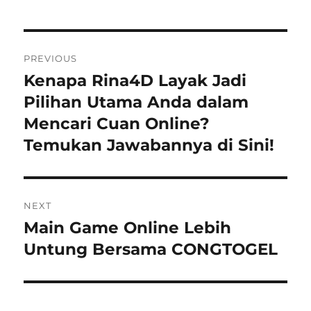
Post
PREVIOUS
navigation
Kenapa Rina4D Layak Jadi
Previous
post:
Pilihan Utama Anda dalam
Mencari Cuan Online?
Temukan Jawabannya di Sini!
NEXT
Main Game Online Lebih
Next
post:
Untung Bersama CONGTOGEL