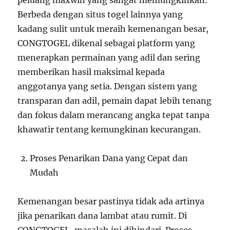
peluang maxwin yang sangat memungkinkan.
Berbeda dengan situs togel lainnya yang
kadang sulit untuk meraih kemenangan besar,
CONGTOGEL dikenal sebagai platform yang
menerapkan permainan yang adil dan sering
memberikan hasil maksimal kepada
anggotanya yang setia. Dengan sistem yang
transparan dan adil, pemain dapat lebih tenang
dan fokus dalam merancang angka tepat tanpa
khawatir tentang kemungkinan kecurangan.
Proses Penarikan Dana yang Cepat dan
Mudah
Kemenangan besar pastinya tidak ada artinya
jika penarikan dana lambat atau rumit. Di