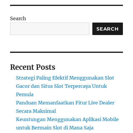
Search
SEARCH
Recent Posts
Strategi Paling Efektif Menggunakan Slot
Gacor dan Situs Slot Terpercaya Untuk
Pemula
Panduan Memanfaatkan Fitur Live Dealer
Secara Maksimal
Keuntungan Menggunakan Aplikasi Mobile
untuk Bermain Slot di Mana Saja