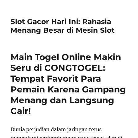
Slot Gacor Hari Ini: Rahasia
Menang Besar di Mesin Slot
Main Togel Online Makin
Seru di CONGTOGEL:
Tempat Favorit Para
Pemain Karena Gampang
Menang dan Langsung
Cair!
Dunia perjudian dalam jaringan terus