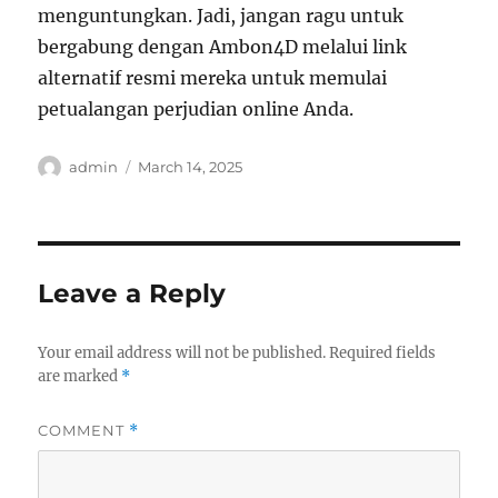
menguntungkan. Jadi, jangan ragu untuk
bergabung dengan Ambon4D melalui link
alternatif resmi mereka untuk memulai
petualangan perjudian online Anda.
Author
Posted
admin
March 14, 2025
on
Leave a Reply
Your email address will not be published.
Required fields
are marked
*
COMMENT
*