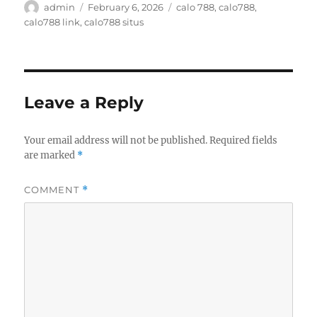
Author
Posted
Tags
admin
February 6, 2026
calo 788
,
calo788
,
on
calo788 link
,
calo788 situs
Leave a Reply
Your email address will not be published.
Required fields
are marked
*
COMMENT
*