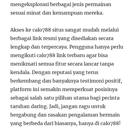
mengeksplorasi berbagai jenis permainan
sesuai minat dan kemampuan mereka.
Akses ke calo788 situs sangat mudah melalui
berbagai link resmi yang disediakan secara
lengkap dan terpercaya. Pengguna hanya perlu
mengikuti calo788 link terbaru agar bisa
menikmati semua fitur secara lancar tanpa
kendala. Dengan reputasi yang terus
berkembang dan banyaknya testimoni positif,
platform ini semakin memperkuat posisinya
sebagai salah satu pilihan utama bagi pecinta
taruhan daring. Jadi, jangan ragu untuk
bergabung dan rasakan pengalaman bermain
yang berbeda dari biasanya, hanya di calo788!