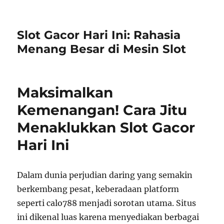
Slot Gacor Hari Ini: Rahasia
Menang Besar di Mesin Slot
Maksimalkan
Kemenangan! Cara Jitu
Menaklukkan Slot Gacor
Hari Ini
Dalam dunia perjudian daring yang semakin
berkembang pesat, keberadaan platform
seperti calo788 menjadi sorotan utama. Situs
ini dikenal luas karena menyediakan berbagai