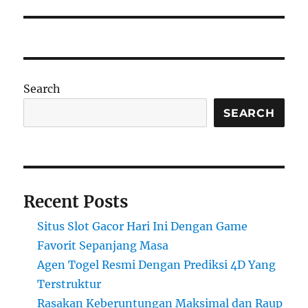
Search
SEARCH
Recent Posts
Situs Slot Gacor Hari Ini Dengan Game
Favorit Sepanjang Masa
Agen Togel Resmi Dengan Prediksi 4D Yang
Terstruktur
Rasakan Keberuntungan Maksimal dan Raup