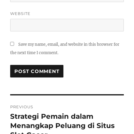
WEBSITE
Save my name, email, and website in this browser for
the next time I comment.
Post
PREVIOUS
navigation
Strategi Pemain dalam
Previous
post:
Menangkap Peluang di Situs