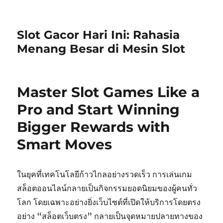
Slot Gacor Hari Ini: Rahasia
Menang Besar di Mesin Slot
Master Slot Games Like a
Pro and Start Winning
Bigger Rewards with
Smart Moves
ในยุคที่เทคโนโลยีก้าวไกลอย่างรวดเร็ว การเล่นเกม
สล็อตออนไลน์กลายเป็นกิจกรรมยอดนิยมของผู้คนทั่ว
โลก โดยเฉพาะอย่างยิ่งเว็บไซต์ที่เปิดให้บริการโดยตรง
อย่าง “สล็อตเว็บตรง” กลายเป็นจุดหมายปลายทางของ