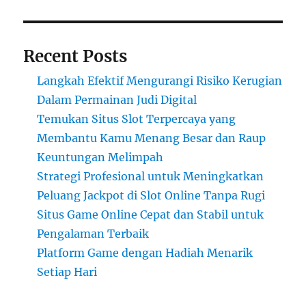
Recent Posts
Langkah Efektif Mengurangi Risiko Kerugian
Dalam Permainan Judi Digital
Temukan Situs Slot Terpercaya yang
Membantu Kamu Menang Besar dan Raup
Keuntungan Melimpah
Strategi Profesional untuk Meningkatkan
Peluang Jackpot di Slot Online Tanpa Rugi
Situs Game Online Cepat dan Stabil untuk
Pengalaman Terbaik
Platform Game dengan Hadiah Menarik
Setiap Hari