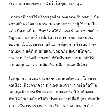
สะดวกสบายและความมั่นใจในทุกการลงทุน
นอกจากนี้ การให้บริการลูกค้าของสล็อตเว็บตรงมุ่งเน้น
ความพึงพอใจและความสะดวกสบายของผู้ใช้งานเป็น
หลัก ทีมงานมืออาชีพพร้อมให้คำแนะนำและช่วยแก้ไข
ปัญหาอย่างรวดเร็ว เพื่อให้ประสบการณ์การเล่นเกม
ของคุณเป็นไปอย่างราบรื่นมากที่สุด การมีระบบฝาก-
ถอนอัตโนมัติที่ทันสมัยและปลอดภัย ยังช่วยให้คุณ
สามารถเข้าถึงเงินรางวัลได้ทันทีหลังจากชนะ ทำให้
ความสนุกและความตื่นเต้นไม่มีสะดุดเลยทีเดียว
ในที่สุด ความนิยมของสล็อตเว็บตรงยังคงเติบโตอย่าง
ต่อเนื่อง เนื่องจากความมั่นคงและความน่าเชื่อถือที่ไม่
เคยหยุดนิ่ง การเข้าเล่นผ่านแพลตฟอร์มนี้ไม่เพียงแต่
ช่วยให้นักเสี่ยงโชคได้รับประสบการณ์ที่ดีที่สุด แต่ยังเปิด
โอกาสในการสร้างรายได้เสริมได้อย่างง่ายดาย ด้วย