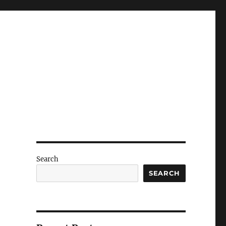
Search
SEARCH