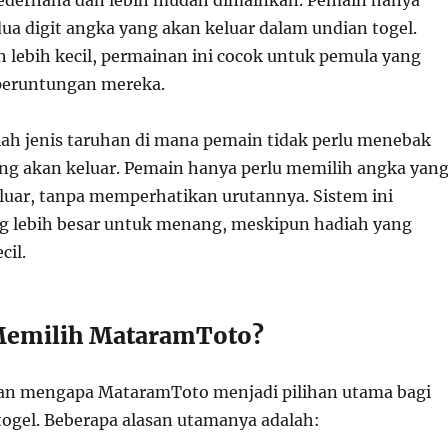
sederhana dan lebih mudah dimainkan. Pemain hanya
ua digit angka yang akan keluar dalam undian togel.
 lebih kecil, permainan ini cocok untuk pemula yang
peruntungan mereka.
lah jenis taruhan di mana pemain tidak perlu menebak
ng akan keluar. Pemain hanya perlu memilih angka yan
eluar, tanpa memperhatikan urutannya. Sistem ini
g lebih besar untuk menang, meskipun hadiah yang
cil.
emilih MataramToto?
san mengapa MataramToto menjadi pilihan utama bagi
ogel. Beberapa alasan utamanya adalah: