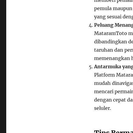
memberi pemain 
pemula maupun 
yang sesuai den
Peluang Menang
MataramToto me
dibandingkan de
taruhan dan pe
memenangkan ha
Antarmuka yan
Platform Matar
mudah dinavigas
mencari permain
dengan cepat da
seluler.
Tips Berma