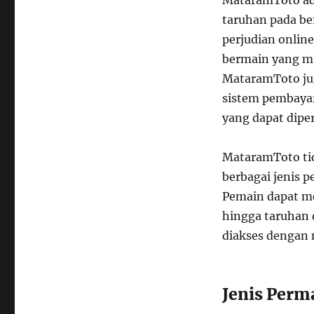
MataramToto ada
taruhan pada be
perjudian onli
bermain yang mu
MataramToto ju
sistem pembayar
yang dapat diper
MataramToto tid
berbagai jenis 
Pemain dapat me
hingga taruhan 
diakses dengan 
Jenis Perm