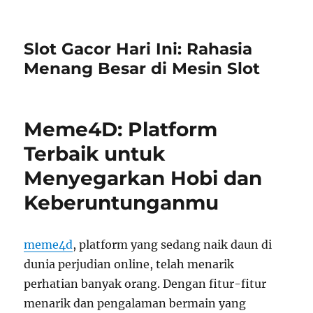
Slot Gacor Hari Ini: Rahasia
Menang Besar di Mesin Slot
Meme4D: Platform
Terbaik untuk
Menyegarkan Hobi dan
Keberuntunganmu
meme4d
, platform yang sedang naik daun di
dunia perjudian online, telah menarik
perhatian banyak orang. Dengan fitur-fitur
menarik dan pengalaman bermain yang