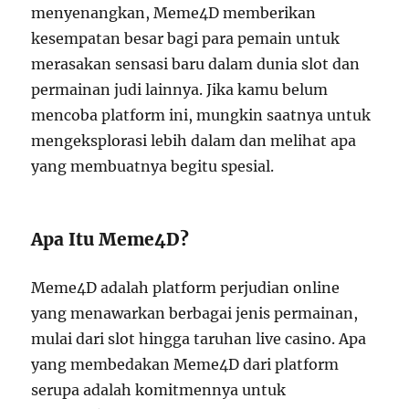
menyenangkan, Meme4D memberikan
kesempatan besar bagi para pemain untuk
merasakan sensasi baru dalam dunia slot dan
permainan judi lainnya. Jika kamu belum
mencoba platform ini, mungkin saatnya untuk
mengeksplorasi lebih dalam dan melihat apa
yang membuatnya begitu spesial.
Apa Itu Meme4D?
Meme4D adalah platform perjudian online
yang menawarkan berbagai jenis permainan,
mulai dari slot hingga taruhan live casino. Apa
yang membedakan Meme4D dari platform
serupa adalah komitmennya untuk