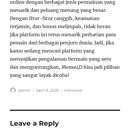
online dengan berbagai jenis permainan yang
menarik dan peluang menang yang besar.
Dengan fitur-fitur canggih, keamanan
terjamin, dan bonus melimpah, tidak heran
jika platform ini terus menarik perhatian para
pemain dari berbagai penjuru dunia. Jadi, jika
kamu sedang mencari platform yang
menyajikan pengalaman bermain yang seru
dan menguntungkan, Meme4D bisa jadi pilihan
yang sangat layak dicoba!
Author
Posted
Tags
admin
April 9, 2025
meme4d
on
Leave a Reply