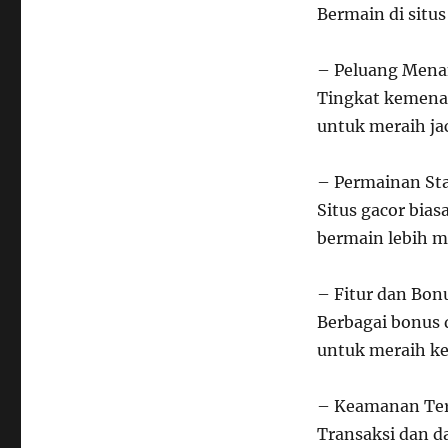
Bermain di situs
– Peluang Mena
Tingkat kemena
untuk meraih j
– Permainan Sta
Situs gacor bia
bermain lebih 
– Fitur dan Bon
Berbagai bonus 
untuk meraih ke
– Keamanan Te
Transaksi dan da