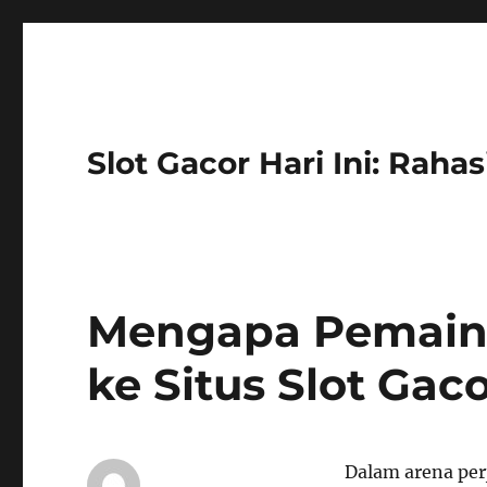
Slot Gacor Hari Ini: Raha
Mengapa Pemain P
ke Situs Slot Gac
Dalam arena per