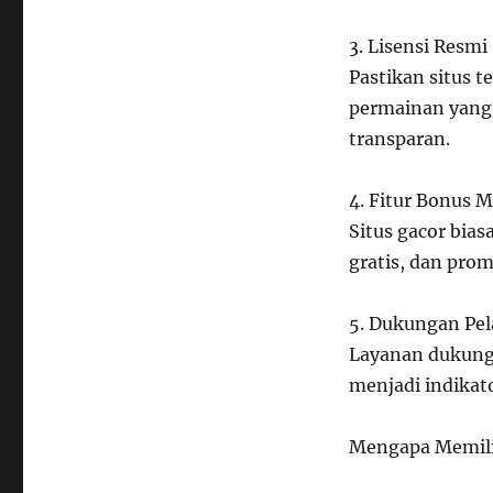
3. Lisensi Resmi
Pastikan situs t
permainan yang 
transparan.
4. Fitur Bonus 
Situs gacor bia
gratis, dan pro
5. Dukungan Pe
Layanan dukunga
menjadi indikato
Mengapa Memilih