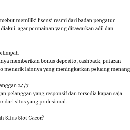
ersebut memiliki lisensi resmi dari badan pengatur
diakui, agar permainan yang ditawarkan adil dan
Melimpah
sanya memberikan bonus deposito, cashback, putaran
mo menarik lainnya yang meningkatkan peluang menang
langgan 24/7
n pelanggan yang responsif dan tersedia kapan saja
r dari situs yang profesional.
 Situs Slot Gacor?