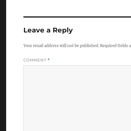
Leave a Reply
Your email address will not be published.
Required fields
COMMENT
*