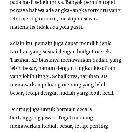
pada hasil sebelumnya. Banyak pemain togel
percaya bahwa ada angka-angka tertentu yang
lebih sering muncul, meskipun secara
matematis tidak ada pola pasti.
Selain itu, pemain juga dapat memilih jenis
taruhan yang sesuai dengan budget mereka.
Taruhan 4D biasanya menawarkan hadiah yang
lebih besar, namun dengan tingkat kesulitan
yang lebih tinggi. Sebaliknya, taruhan 2D
menawarkan peluang menang yang lebih
besar, tetapi dengan hadiah yang lebih kecil.
Penting juga untuk bermain secara
bertanggung jawab. Togel memang
menawarkan hadiah besar, tetapi penting