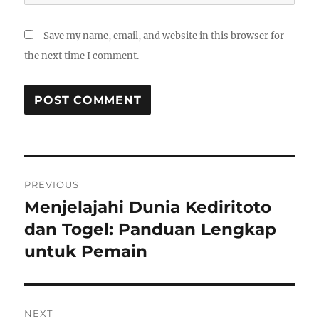
Save my name, email, and website in this browser for
the next time I comment.
Post
PREVIOUS
navigation
Menjelajahi Dunia Kediritoto
Previous
post:
dan Togel: Panduan Lengkap
untuk Pemain
NEXT