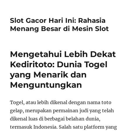
Slot Gacor Hari Ini: Rahasia
Menang Besar di Mesin Slot
Mengetahui Lebih Dekat
Kediritoto: Dunia Togel
yang Menarik dan
Menguntungkan
Togel, atau lebih dikenal dengan nama toto
gelap, merupakan permainan judi yang telah
dikenal luas di berbagai belahan dunia,
termasuk Indonesia. Salah satu platform yang