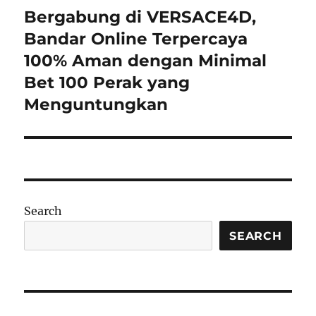
Bergabung di VERSACE4D,
Next
post:
Bandar Online Terpercaya
100% Aman dengan Minimal
Bet 100 Perak yang
Menguntungkan
Search
SEARCH