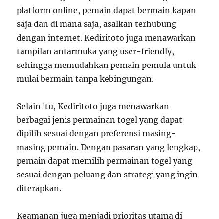
platform online, pemain dapat bermain kapan
saja dan di mana saja, asalkan terhubung
dengan internet. Kediritoto juga menawarkan
tampilan antarmuka yang user-friendly,
sehingga memudahkan pemain pemula untuk
mulai bermain tanpa kebingungan.
Selain itu, Kediritoto juga menawarkan
berbagai jenis permainan togel yang dapat
dipilih sesuai dengan preferensi masing-
masing pemain. Dengan pasaran yang lengkap,
pemain dapat memilih permainan togel yang
sesuai dengan peluang dan strategi yang ingin
diterapkan.
Keamanan juga menjadi prioritas utama di