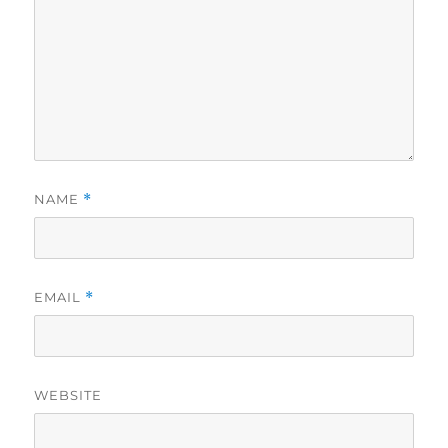
NAME
*
EMAIL
*
WEBSITE