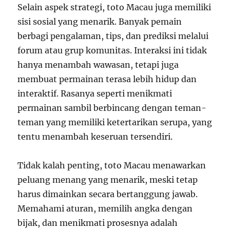
Selain aspek strategi, toto Macau juga memiliki
sisi sosial yang menarik. Banyak pemain
berbagi pengalaman, tips, dan prediksi melalui
forum atau grup komunitas. Interaksi ini tidak
hanya menambah wawasan, tetapi juga
membuat permainan terasa lebih hidup dan
interaktif. Rasanya seperti menikmati
permainan sambil berbincang dengan teman-
teman yang memiliki ketertarikan serupa, yang
tentu menambah keseruan tersendiri.
Tidak kalah penting, toto Macau menawarkan
peluang menang yang menarik, meski tetap
harus dimainkan secara bertanggung jawab.
Memahami aturan, memilih angka dengan
bijak, dan menikmati prosesnya adalah