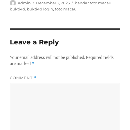
Author
Posted
Tags
admin
December 2, 2025
bandar toto macau
,
on
bukti4d
,
bukti4d login
,
toto macau
Leave a Reply
Your email address will not be published.
Required fields
are marked
*
COMMENT
*