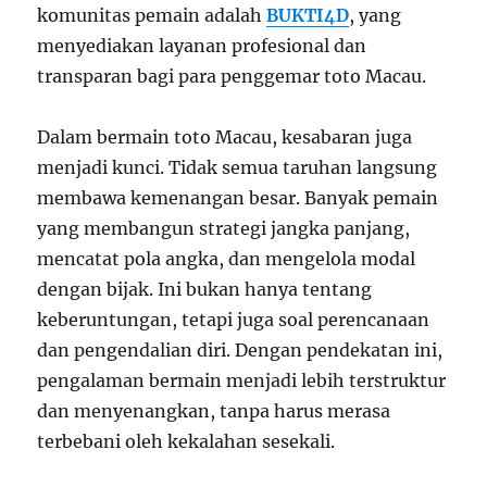
komunitas pemain adalah
BUKTI4D
, yang
menyediakan layanan profesional dan
transparan bagi para penggemar toto Macau.
Dalam bermain toto Macau, kesabaran juga
menjadi kunci. Tidak semua taruhan langsung
membawa kemenangan besar. Banyak pemain
yang membangun strategi jangka panjang,
mencatat pola angka, dan mengelola modal
dengan bijak. Ini bukan hanya tentang
keberuntungan, tetapi juga soal perencanaan
dan pengendalian diri. Dengan pendekatan ini,
pengalaman bermain menjadi lebih terstruktur
dan menyenangkan, tanpa harus merasa
terbebani oleh kekalahan sesekali.