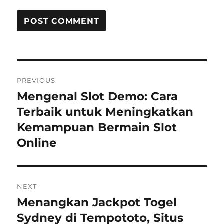
Post
PREVIOUS
navigation
Mengenal Slot Demo: Cara
Previous
post:
Terbaik untuk Meningkatkan
Kemampuan Bermain Slot
Online
NEXT
Menangkan Jackpot Togel
Next
post:
Sydney di Tempototo, Situs