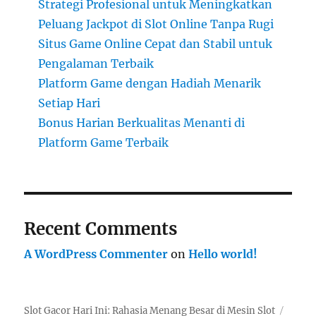
Strategi Profesional untuk Meningkatkan
Peluang Jackpot di Slot Online Tanpa Rugi
Situs Game Online Cepat dan Stabil untuk
Pengalaman Terbaik
Platform Game dengan Hadiah Menarik
Setiap Hari
Bonus Harian Berkualitas Menanti di
Platform Game Terbaik
Recent Comments
A WordPress Commenter
on
Hello world!
Slot Gacor Hari Ini: Rahasia Menang Besar di Mesin Slot