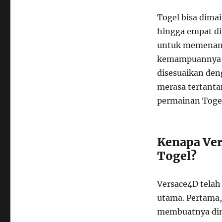
Togel bisa dima
hingga empat di
untuk memenang
kemampuannya u
disesuaikan den
merasa tertant
permainan Togel
Kenapa Ver
Togel?
Versace4D telah
utama. Pertama
membuatnya dimi