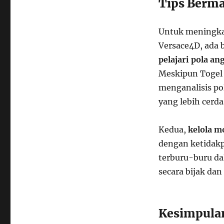
Tips Berma
Untuk meningka
Versace4D, ada 
pelajari pola an
Meskipun Togel
menganalisis p
yang lebih cerda
Kedua,
kelola m
dengan ketidakp
terburu-buru d
secara bijak dan
Kesimpula