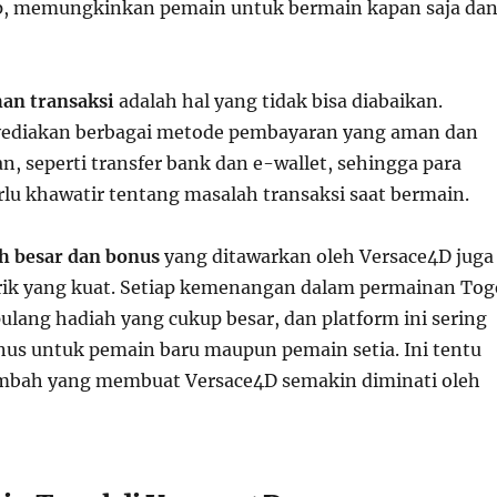
, memungkinkan pemain untuk bermain kapan saja da
an transaksi
adalah hal yang tidak bisa diabaikan.
ediakan berbagai metode pembayaran yang aman dan
, seperti transfer bank dan e-wallet, sehingga para
rlu khawatir tentang masalah transaksi saat bermain.
h besar dan bonus
yang ditawarkan oleh Versace4D juga
rik yang kuat. Setiap kemenangan dalam permainan Tog
lang hadiah yang cukup besar, dan platform ini sering
s untuk pemain baru maupun pemain setia. Ini tentu
ambah yang membuat Versace4D semakin diminati oleh