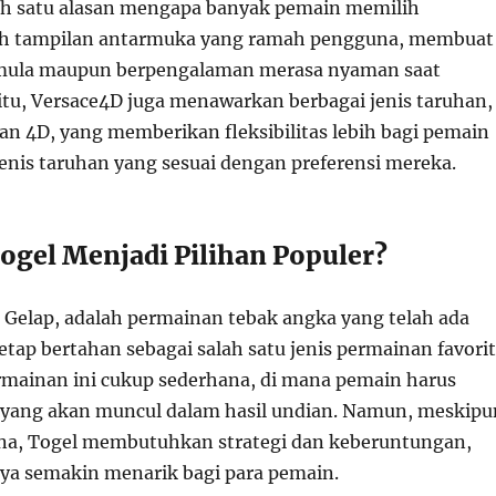
ah satu alasan mengapa banyak pemain memilih
ah tampilan antarmuka yang ramah pengguna, membuat
mula maupun berpengalaman merasa nyaman saat
 itu, Versace4D juga menawarkan berbagai jenis taruhan,
dan 4D, yang memberikan fleksibilitas lebih bagi pemain
enis taruhan yang sesuai dengan preferensi mereka.
gel Menjadi Pilihan Populer?
o Gelap, adalah permainan tebak angka yang telah ada
etap bertahan sebagai salah satu jenis permainan favorit
ermainan ini cukup sederhana, di mana pemain harus
yang akan muncul dalam hasil undian. Namun, meskipu
ana, Togel membutuhkan strategi dan keberuntungan,
a semakin menarik bagi para pemain.