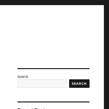
Search
SEARCH