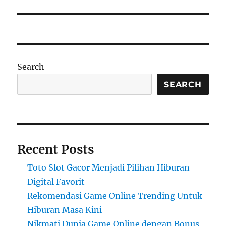
Search
SEARCH
Recent Posts
Toto Slot Gacor Menjadi Pilihan Hiburan
Digital Favorit
Rekomendasi Game Online Trending Untuk
Hiburan Masa Kini
Nikmati Dunia Game Online dengan Bonus