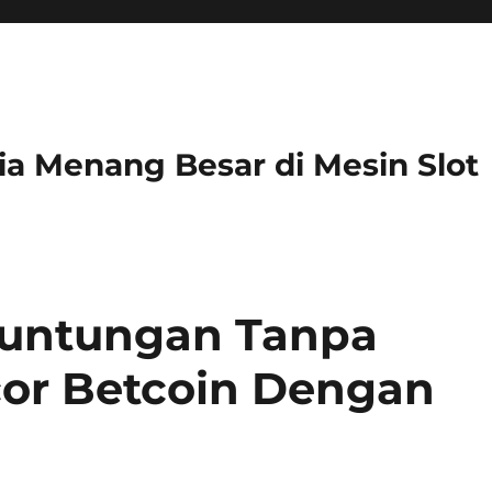
sia Menang Besar di Mesin Slot
runtungan Tanpa
acor Betcoin Dengan