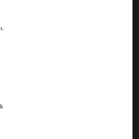
n.
ak