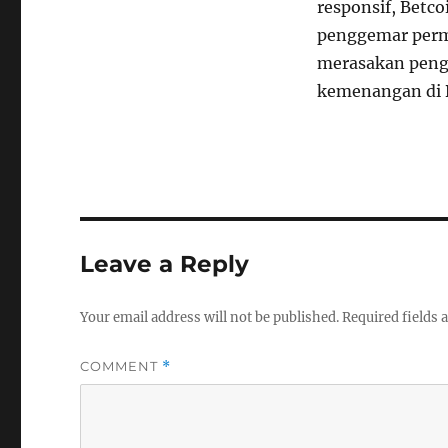
responsif, Betc
penggemar perm
merasakan peng
kemenangan di 
Leave a Reply
Your email address will not be published.
Required fields
COMMENT
*