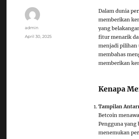
Dalam dunia per
memberikan kem
Author
admin
yang belakangan
Posted
April 30, 2025
fitur menarik 
on
menjadi pilihan 
membahas menga
memberikan kem
Kenapa Mem
Tampilan Anta
Betcoin menawar
Pengguna yang b
menemukan perm