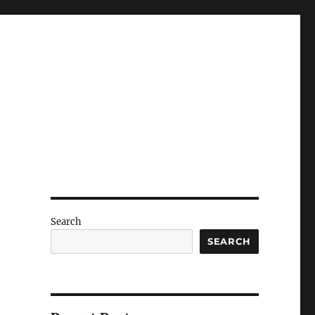
Search
SEARCH