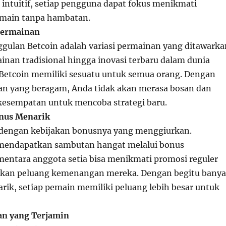
intuitif, setiap pengguna dapat fokus menikmati
main tanpa hambatan.
Permainan
ggulan Betcoin adalah variasi permainan yang ditawarka
inan tradisional hingga inovasi terbaru dalam dunia
 Betcoin memiliki sesuatu untuk semua orang. Dengan
an yang beragam, Anda tidak akan merasa bosan dan
 kesempatan untuk mencoba strategi baru.
nus Menarik
 dengan kebijakan bonusnya yang menggiurkan.
mendapatkan sambutan hangat melalui bonus
mentara anggota setia bisa menikmati promosi reguler
kan peluang kemenangan mereka. Dengan begitu bany
ik, setiap pemain memiliki peluang lebih besar untuk
n yang Terjamin