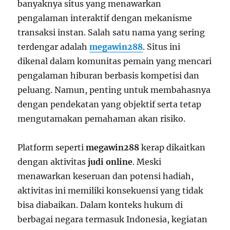
banyaknya situs yang menawarkan
pengalaman interaktif dengan mekanisme
transaksi instan. Salah satu nama yang sering
terdengar adalah
megawin288
. Situs ini
dikenal dalam komunitas pemain yang mencari
pengalaman hiburan berbasis kompetisi dan
peluang. Namun, penting untuk membahasnya
dengan pendekatan yang objektif serta tetap
mengutamakan pemahaman akan risiko.
Platform seperti
megawin288
kerap dikaitkan
dengan aktivitas
judi online
. Meski
menawarkan keseruan dan potensi hadiah,
aktivitas ini memiliki konsekuensi yang tidak
bisa diabaikan. Dalam konteks hukum di
berbagai negara termasuk Indonesia, kegiatan