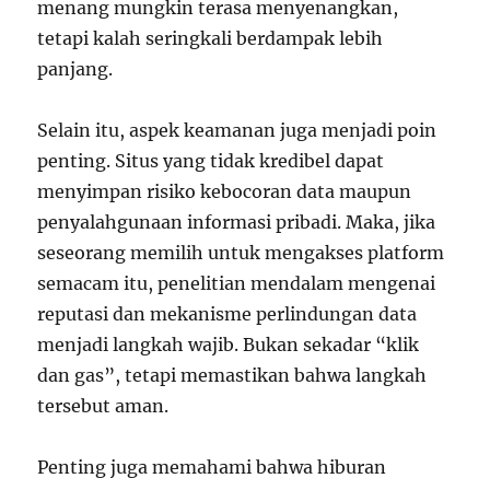
menang mungkin terasa menyenangkan,
tetapi kalah seringkali berdampak lebih
panjang.
Selain itu, aspek keamanan juga menjadi poin
penting. Situs yang tidak kredibel dapat
menyimpan risiko kebocoran data maupun
penyalahgunaan informasi pribadi. Maka, jika
seseorang memilih untuk mengakses platform
semacam itu, penelitian mendalam mengenai
reputasi dan mekanisme perlindungan data
menjadi langkah wajib. Bukan sekadar “klik
dan gas”, tetapi memastikan bahwa langkah
tersebut aman.
Penting juga memahami bahwa hiburan