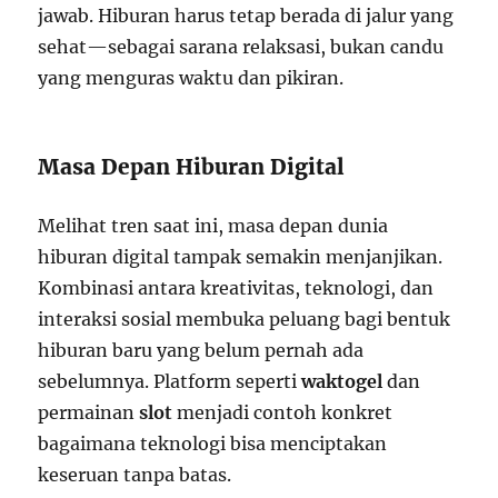
jawab. Hiburan harus tetap berada di jalur yang
sehat—sebagai sarana relaksasi, bukan candu
yang menguras waktu dan pikiran.
Masa Depan Hiburan Digital
Melihat tren saat ini, masa depan dunia
hiburan digital tampak semakin menjanjikan.
Kombinasi antara kreativitas, teknologi, dan
interaksi sosial membuka peluang bagi bentuk
hiburan baru yang belum pernah ada
sebelumnya. Platform seperti
waktogel
dan
permainan
slot
menjadi contoh konkret
bagaimana teknologi bisa menciptakan
keseruan tanpa batas.