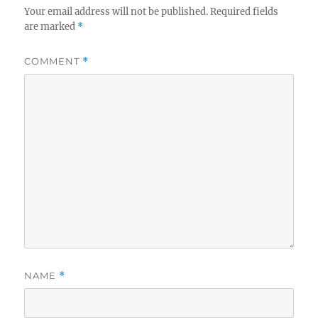
Your email address will not be published.
Required fields
are marked
*
COMMENT
*
NAME
*