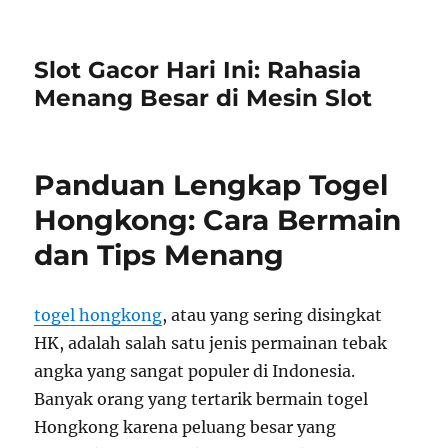
Slot Gacor Hari Ini: Rahasia
Menang Besar di Mesin Slot
Panduan Lengkap Togel
Hongkong: Cara Bermain
dan Tips Menang
togel hongkong
, atau yang sering disingkat
HK, adalah salah satu jenis permainan tebak
angka yang sangat populer di Indonesia.
Banyak orang yang tertarik bermain togel
Hongkong karena peluang besar yang