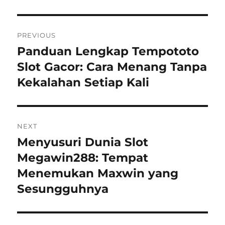
Post
PREVIOUS
navigation
Panduan Lengkap Tempototo
Previous
post:
Slot Gacor: Cara Menang Tanpa
Kekalahan Setiap Kali
NEXT
Menyusuri Dunia Slot
Next
post:
Megawin288: Tempat
Menemukan Maxwin yang
Sesungguhnya