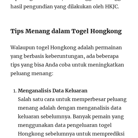
hasil pengundian yang dilakukan oleh HKJC.
Tips Menang dalam Togel Hongkong
Walaupun togel Hongkong adalah permainan
yang berbasis keberuntungan, ada beberapa
tips yang bisa Anda coba untuk meningkatkan
peluang menang:
Menganalisis Data Keluaran
Salah satu cara untuk memperbesar peluang
menang adalah dengan menganalisis data
keluaran sebelumnya. Banyak pemain yang
menggunakan data pengeluaran togel
Hongkong sebelumnya untuk memprediksi