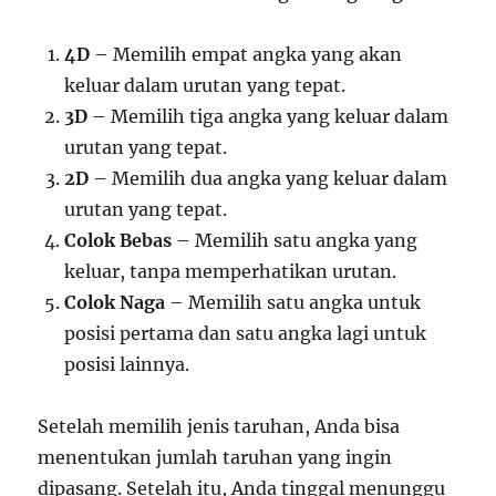
4D
– Memilih empat angka yang akan
keluar dalam urutan yang tepat.
3D
– Memilih tiga angka yang keluar dalam
urutan yang tepat.
2D
– Memilih dua angka yang keluar dalam
urutan yang tepat.
Colok Bebas
– Memilih satu angka yang
keluar, tanpa memperhatikan urutan.
Colok Naga
– Memilih satu angka untuk
posisi pertama dan satu angka lagi untuk
posisi lainnya.
Setelah memilih jenis taruhan, Anda bisa
menentukan jumlah taruhan yang ingin
dipasang. Setelah itu, Anda tinggal menunggu