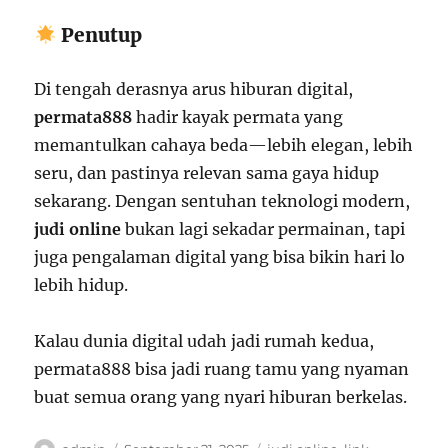
Penutup
Di tengah derasnya arus hiburan digital,
permata888
hadir kayak permata yang
memantulkan cahaya beda—lebih elegan, lebih
seru, dan pastinya relevan sama gaya hidup
sekarang. Dengan sentuhan teknologi modern,
judi online
bukan lagi sekadar permainan, tapi
juga pengalaman digital yang bisa bikin hari lo
lebih hidup.
Kalau dunia digital udah jadi rumah kedua,
permata888 bisa jadi ruang tamu yang nyaman
buat semua orang yang nyari hiburan berkelas.
Author
Posted
Tags