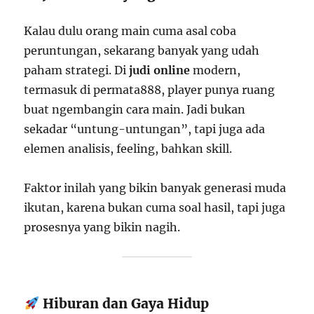
Kalau dulu orang main cuma asal coba
peruntungan, sekarang banyak yang udah
paham strategi. Di
judi online
modern,
termasuk di permata888, player punya ruang
buat ngembangin cara main. Jadi bukan
sekadar “untung-untungan”, tapi juga ada
elemen analisis, feeling, bahkan skill.
Faktor inilah yang bikin banyak generasi muda
ikutan, karena bukan cuma soal hasil, tapi juga
prosesnya yang bikin nagih.
Hiburan dan Gaya Hidup