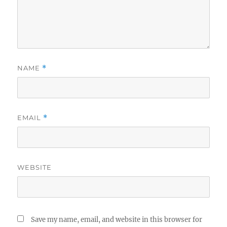
NAME
*
EMAIL
*
WEBSITE
Save my name, email, and website in this browser for