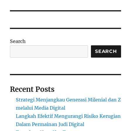
Search
SEARCH
Recent Posts
Strategi Menjangkau Generasi Milenial dan Z
melalui Media Digital
Langkah Efektif Mengurangi Risiko Kerugian
Dalam Permainan Judi Digital