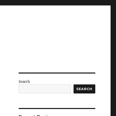
Search
SEARCH