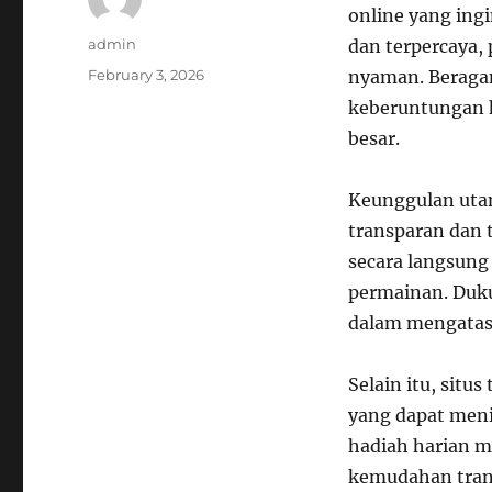
online yang ing
Author
admin
dan terpercaya
Posted
February 3, 2026
nyaman. Beragam
on
keberuntungan 
besar.
Keunggulan utama
transparan dan 
secara langsung
permainan. Duk
dalam mengatasi
Selain itu, sit
yang dapat meni
hadiah harian me
kemudahan tran