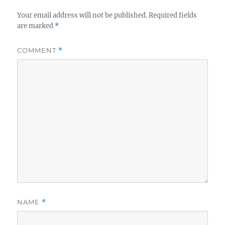
Your email address will not be published.
Required fields
are marked
*
COMMENT
*
NAME
*