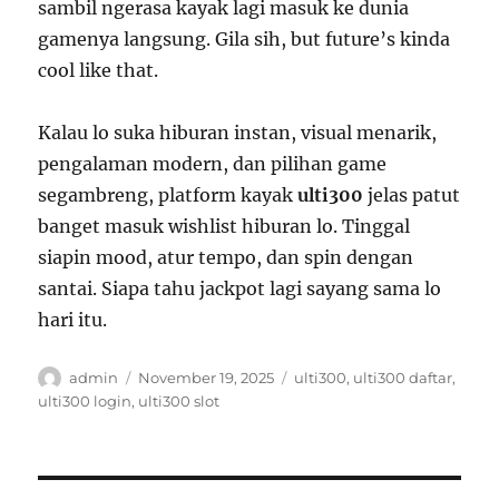
sambil ngerasa kayak lagi masuk ke dunia
gamenya langsung. Gila sih, but future’s kinda
cool like that.
Kalau lo suka hiburan instan, visual menarik,
pengalaman modern, dan pilihan game
segambreng, platform kayak
ulti300
jelas patut
banget masuk wishlist hiburan lo. Tinggal
siapin mood, atur tempo, dan spin dengan
santai. Siapa tahu jackpot lagi sayang sama lo
hari itu.
Author
Posted
Tags
admin
November 19, 2025
ulti300
,
ulti300 daftar
,
on
ulti300 login
,
ulti300 slot