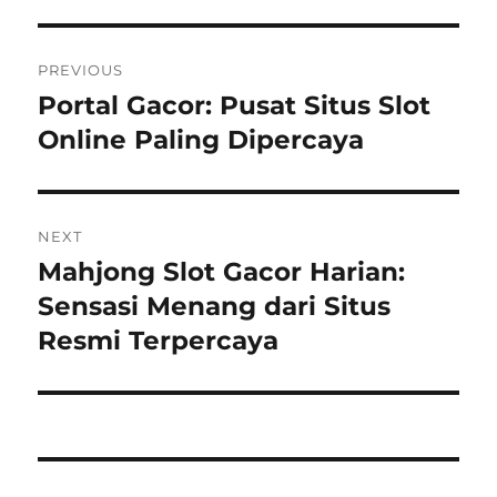
Post
PREVIOUS
navigation
Portal Gacor: Pusat Situs Slot
Previous
post:
Online Paling Dipercaya
NEXT
Mahjong Slot Gacor Harian:
Next
post:
Sensasi Menang dari Situs
Resmi Terpercaya