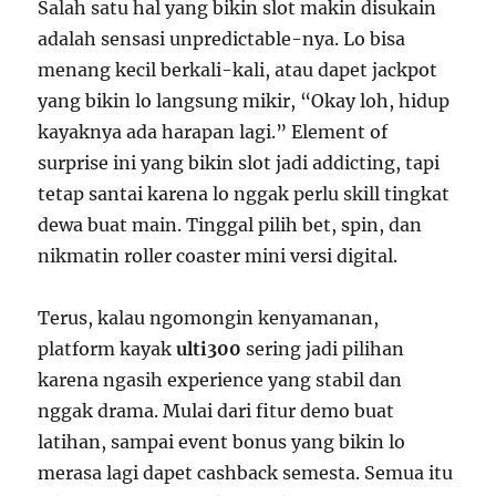
Salah satu hal yang bikin slot makin disukain
adalah sensasi unpredictable-nya. Lo bisa
menang kecil berkali-kali, atau dapet jackpot
yang bikin lo langsung mikir, “Okay loh, hidup
kayaknya ada harapan lagi.” Element of
surprise ini yang bikin slot jadi addicting, tapi
tetap santai karena lo nggak perlu skill tingkat
dewa buat main. Tinggal pilih bet, spin, dan
nikmatin roller coaster mini versi digital.
Terus, kalau ngomongin kenyamanan,
platform kayak
ulti300
sering jadi pilihan
karena ngasih experience yang stabil dan
nggak drama. Mulai dari fitur demo buat
latihan, sampai event bonus yang bikin lo
merasa lagi dapet cashback semesta. Semua itu