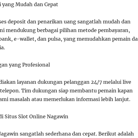
i yang Mudah dan Cepat
ses deposit dan penarikan uang sangatlah mudah dan
 ini mendukung berbagai pilihan metode pembayaran,
r bank, e-wallet, dan pulsa, yang memudahkan pemain da
a.
an yang Profesional
akan layanan dukungan pelanggan 24/7 melalui live
n telepon. Tim dukungan siap membantu pemain kapan
lami masalah atau memerlukan informasi lebih lanjut.
di Situs Slot Online Nagawin
Nagawin sangatlah sederhana dan cepat. Berikut adalah