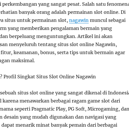
 perkembangan yang sangat pesat. Salah satu fenomen
rhatian banyak orang adalah permainan slot online. Di
a situs untuk permainan slot,
nagawin
muncul sebagai
tform yang memberikan pengalaman bermain yang
an berpeluang menguntungkan. Artikel ini akan
an menyeluruh tentang situs slot online Nagawin,
fitur, keamanan, bonus, serta tips untuk bermain agar
gan maksimal.
 Profil Singkat Situs Slot Online Nagawin
ebuah situs slot online yang sangat dikenal di Indonesi
nal karena menawarkan berbagai ragam game slot dari
ama seperti Pragmatic Play, PG Soft, Microgaming, da
an desain yang mudah digunakan dan navigasi yang
 dapat menarik minat banyak pemain dari berbagai