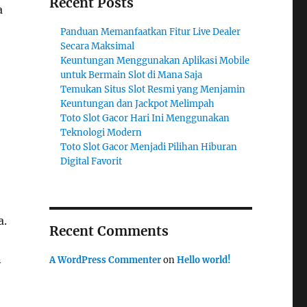
Recent Posts
a
Panduan Memanfaatkan Fitur Live Dealer
Secara Maksimal
Keuntungan Menggunakan Aplikasi Mobile
untuk Bermain Slot di Mana Saja
Temukan Situs Slot Resmi yang Menjamin
Keuntungan dan Jackpot Melimpah
Toto Slot Gacor Hari Ini Menggunakan
Teknologi Modern
Toto Slot Gacor Menjadi Pilihan Hiburan
Digital Favorit
a.
Recent Comments
n
A WordPress Commenter
on
Hello world!