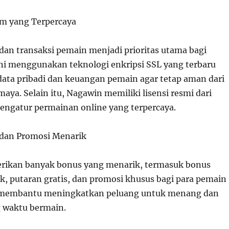
m yang Terpercaya
an transaksi pemain menjadi prioritas utama bagi
ini menggunakan teknologi enkripsi SSL yang terbaru
ata pribadi dan keuangan pemain agar tetap aman dari
ya. Selain itu, Nagawin memiliki lisensi resmi dari
ngatur permainan online yang terpercaya.
dan Promosi Menarik
ikan banyak bonus yang menarik, termasuk bonus
ck, putaran gratis, dan promosi khusus bagi para pemain
ni membantu meningkatkan peluang untuk menang dan
waktu bermain.