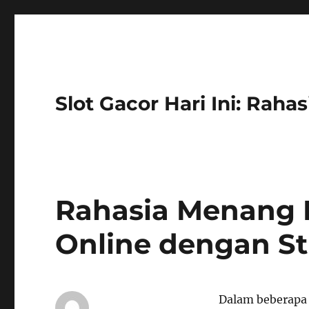
Slot Gacor Hari Ini: Raha
Rahasia Menang Be
Online dengan St
Dalam beberapa 