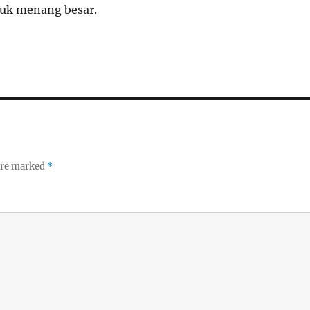
uk menang besar.
 are marked
*