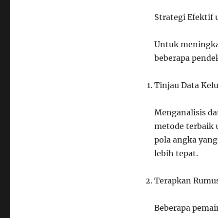
Strategi Efekti
Untuk meningka
beberapa pendek
Tinjau Data Ke
Menganalisis da
metode terbaik
pola angka yang
lebih tepat.
Terapkan Rumus
Beberapa pemai