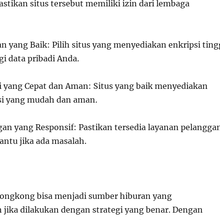
astikan situs tersebut memiliki izin dari lembaga
 yang Baik: Pilih situs yang menyediakan enkripsi ting
i data pribadi Anda.
i yang Cepat dan Aman: Situs yang baik menyediakan
si yang mudah dan aman.
an yang Responsif: Pastikan tersedia layanan pelangga
ntu jika ada masalah.
Hongkong bisa menjadi sumber hiburan yang
ika dilakukan dengan strategi yang benar. Dengan