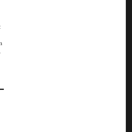
t
n
.