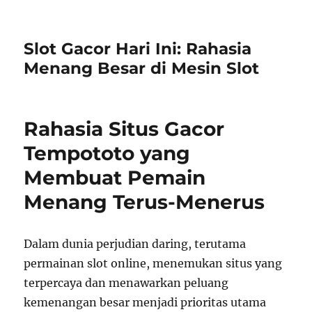
Slot Gacor Hari Ini: Rahasia
Menang Besar di Mesin Slot
Rahasia Situs Gacor
Tempototo yang
Membuat Pemain
Menang Terus-Menerus
Dalam dunia perjudian daring, terutama
permainan slot online, menemukan situs yang
terpercaya dan menawarkan peluang
kemenangan besar menjadi prioritas utama