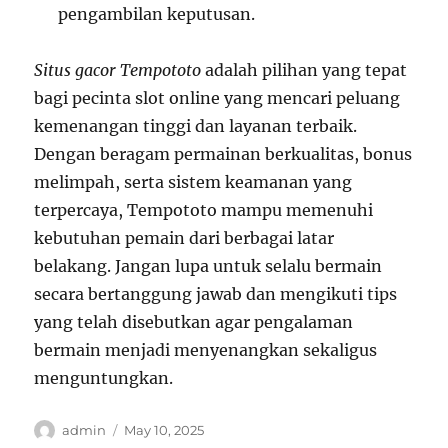
pengambilan keputusan.
Situs gacor Tempototo
adalah pilihan yang tepat
bagi pecinta slot online yang mencari peluang
kemenangan tinggi dan layanan terbaik.
Dengan beragam permainan berkualitas, bonus
melimpah, serta sistem keamanan yang
terpercaya, Tempototo mampu memenuhi
kebutuhan pemain dari berbagai latar
belakang. Jangan lupa untuk selalu bermain
secara bertanggung jawab dan mengikuti tips
yang telah disebutkan agar pengalaman
bermain menjadi menyenangkan sekaligus
menguntungkan.
Author
Posted
admin
May 10, 2025