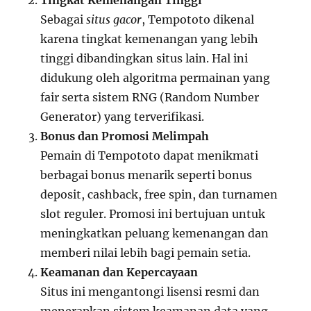
Tingkat Kemenangan Tinggi
Sebagai
situs gacor
, Tempototo dikenal
karena tingkat kemenangan yang lebih
tinggi dibandingkan situs lain. Hal ini
didukung oleh algoritma permainan yang
fair serta sistem RNG (Random Number
Generator) yang terverifikasi.
Bonus dan Promosi Melimpah
Pemain di Tempototo dapat menikmati
berbagai bonus menarik seperti bonus
deposit, cashback, free spin, dan turnamen
slot reguler. Promosi ini bertujuan untuk
meningkatkan peluang kemenangan dan
memberi nilai lebih bagi pemain setia.
Keamanan dan Kepercayaan
Situs ini mengantongi lisensi resmi dan