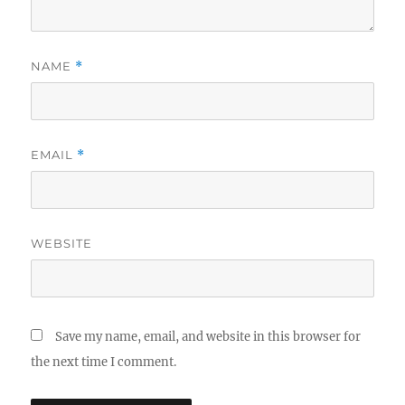
NAME
*
EMAIL
*
WEBSITE
Save my name, email, and website in this browser for
the next time I comment.