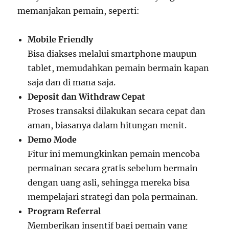
memanjakan pemain, seperti:
Mobile Friendly
Bisa diakses melalui smartphone maupun
tablet, memudahkan pemain bermain kapan
saja dan di mana saja.
Deposit dan Withdraw Cepat
Proses transaksi dilakukan secara cepat dan
aman, biasanya dalam hitungan menit.
Demo Mode
Fitur ini memungkinkan pemain mencoba
permainan secara gratis sebelum bermain
dengan uang asli, sehingga mereka bisa
mempelajari strategi dan pola permainan.
Program Referral
Memberikan insentif bagi pemain yang