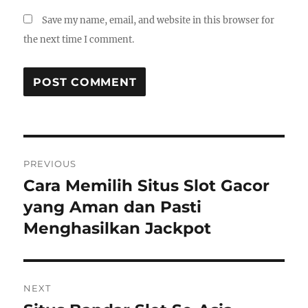
Save my name, email, and website in this browser for
the next time I comment.
Post
PREVIOUS
navigation
Cara Memilih Situs Slot Gacor
Previous
post:
yang Aman dan Pasti
Menghasilkan Jackpot
NEXT