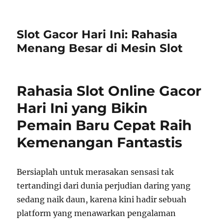
Slot Gacor Hari Ini: Rahasia
Menang Besar di Mesin Slot
Rahasia Slot Online Gacor
Hari Ini yang Bikin
Pemain Baru Cepat Raih
Kemenangan Fantastis
Bersiaplah untuk merasakan sensasi tak
tertandingi dari dunia perjudian daring yang
sedang naik daun, karena kini hadir sebuah
platform yang menawarkan pengalaman