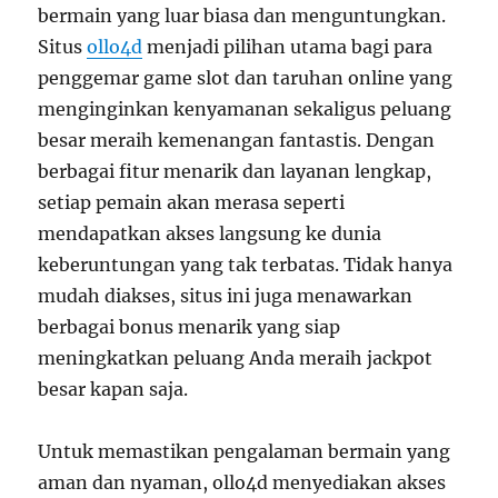
bermain yang luar biasa dan menguntungkan.
Situs
ollo4d
menjadi pilihan utama bagi para
penggemar game slot dan taruhan online yang
menginginkan kenyamanan sekaligus peluang
besar meraih kemenangan fantastis. Dengan
berbagai fitur menarik dan layanan lengkap,
setiap pemain akan merasa seperti
mendapatkan akses langsung ke dunia
keberuntungan yang tak terbatas. Tidak hanya
mudah diakses, situs ini juga menawarkan
berbagai bonus menarik yang siap
meningkatkan peluang Anda meraih jackpot
besar kapan saja.
Untuk memastikan pengalaman bermain yang
aman dan nyaman, ollo4d menyediakan akses