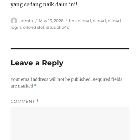
yang sedang naik daun ini!
Author
Posted
Tags
admin
May 13, 2026
link ollo4d
,
ollo4d
,
ollo4d
on
login
,
ollo4d slot
,
situs ollo4d
Leave a Reply
Your email address will not be published.
Required fields
are marked
*
COMMENT
*