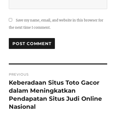
Save my name, email, and website in this browser for
the next time I comment.
Post
PREVIOUS
navigation
Keberadaan Situs Toto Gacor
Previous
post:
dalam Meningkatkan
Pendapatan Situs Judi Online
Nasional