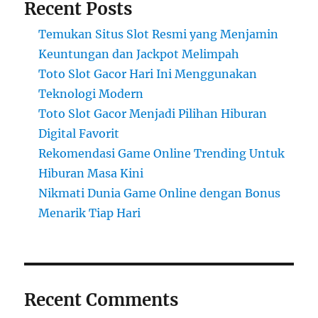
Recent Posts
Temukan Situs Slot Resmi yang Menjamin
Keuntungan dan Jackpot Melimpah
Toto Slot Gacor Hari Ini Menggunakan
Teknologi Modern
Toto Slot Gacor Menjadi Pilihan Hiburan
Digital Favorit
Rekomendasi Game Online Trending Untuk
Hiburan Masa Kini
Nikmati Dunia Game Online dengan Bonus
Menarik Tiap Hari
Recent Comments