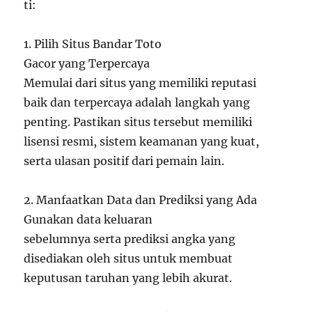
ti:
1. Pilih Situs Bandar Toto
Gacor yang Terpercaya
Memulai dari situs yang memiliki reputasi
baik dan terpercaya adalah langkah yang
penting. Pastikan situs tersebut memiliki
lisensi resmi, sistem keamanan yang kuat,
serta ulasan positif dari pemain lain.
2. Manfaatkan Data dan Prediksi yang Ada
Gunakan data keluaran
sebelumnya serta prediksi angka yang
disediakan oleh situs untuk membuat
keputusan taruhan yang lebih akurat.