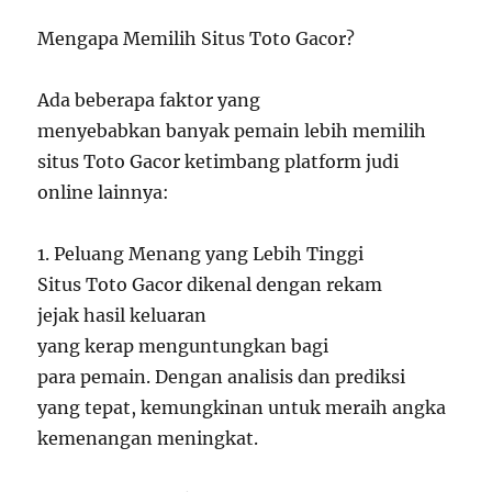
Mengapa Memilih Situs Toto Gacor?
Ada beberapa faktor yang
menyebabkan banyak pemain lebih memilih
situs Toto Gacor ketimbang platform judi
online lainnya:
1. Peluang Menang yang Lebih Tinggi
Situs Toto Gacor dikenal dengan rekam
jejak hasil keluaran
yang kerap menguntungkan bagi
para pemain. Dengan analisis dan prediksi
yang tepat, kemungkinan untuk meraih angka
kemenangan meningkat.