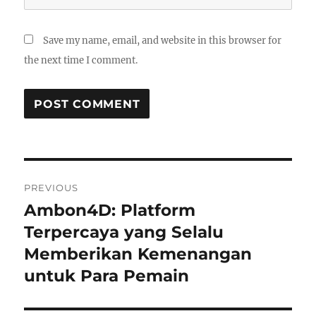
Save my name, email, and website in this browser for
the next time I comment.
Post
PREVIOUS
navigation
Ambon4D: Platform
Previous
post:
Terpercaya yang Selalu
Memberikan Kemenangan
untuk Para Pemain