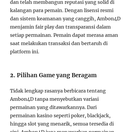
dan telah membangun reputasi yang solid di
kalangan para pemain. Dengan lisensi resmi
dan sistem keamanan yang canggih, Ambon4D
menjamin fair play dan transparansi dalam
setiap permainan. Pemain dapat merasa aman
saat melakukan transaksi dan bertaruh di
platform ini.
2.
Pilihan Game yang Beragam
Tidak lengkap rasanya berbicara tentang
Ambon4D tanpa menyebutkan variasi
permainan yang ditawarkannya. Dari
permainan kasino seperti poker, blackjack,
hingga slot yang menarik, semua tersedia di