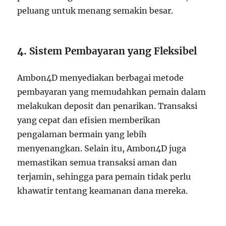
peluang untuk menang semakin besar.
4.
Sistem Pembayaran yang Fleksibel
Ambon4D menyediakan berbagai metode
pembayaran yang memudahkan pemain dalam
melakukan deposit dan penarikan. Transaksi
yang cepat dan efisien memberikan
pengalaman bermain yang lebih
menyenangkan. Selain itu, Ambon4D juga
memastikan semua transaksi aman dan
terjamin, sehingga para pemain tidak perlu
khawatir tentang keamanan dana mereka.