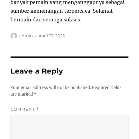
banyak pemain yang menganggapnya sebagai
sumber kemenangan terpercaya. Selamat
bermain dan semoga sukses!
Author
Posted
admin
April 27, 2025
on
Leave a Reply
Your email address will not be published.
Required fields
are marked
*
COMMENT
*