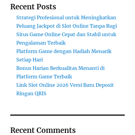
Recent Posts
Strategi Profesional untuk Meningkatkan
Peluang Jackpot di Slot Online Tanpa Rugi
Situs Game Online Cepat dan Stabil untuk
Pengalaman Terbaik
Platform Game dengan Hadiah Menarik
Setiap Hari
Bonus Harian Berkualitas Menanti di
Platform Game Terbaik
Link Slot Online 2026 Versi Baru Deposit
Ringan QRIS
Recent Comments